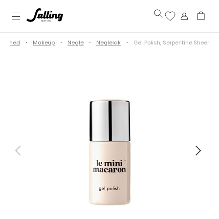
kønhed
Makeup
Negle
Neglelak
Gel Polish, Serpentine Sheer