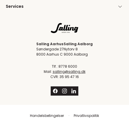
Services
Salling Aarhus
Salling Aalborg
Søndergade 27
Nytorv 8
8000 Aarhus C
9000 Aalborg
Tlf.: 8778 6000
Mail:
salling@salling.dk
CVR: 35 95 47 16
Handelsbetingelser
Privatlivspolitik
Trustpilot