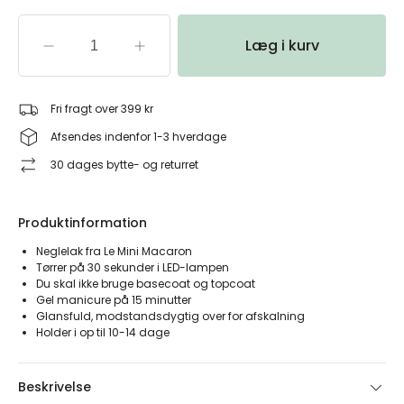
Læg i kurv
Fri fragt over 399 kr
Afsendes indenfor 1-3 hverdage
30 dages bytte- og returret
Produktinformation
Neglelak fra Le Mini Macaron
Tørrer på 30 sekunder i LED-lampen
Du skal ikke bruge basecoat og topcoat
Gel manicure på 15 minutter
Glansfuld, modstandsdygtig over for afskalning
Holder i op til 10-14 dage
Beskrivelse