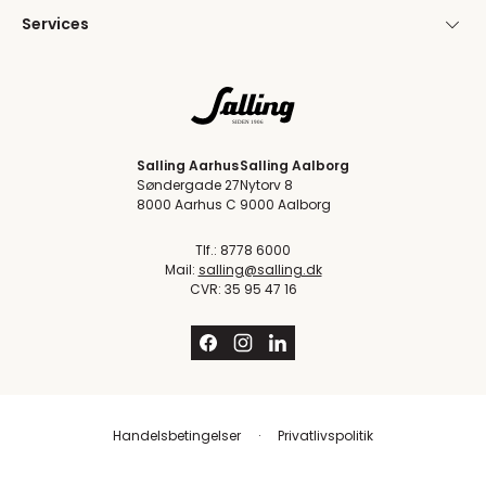
Services
Salling Aarhus
Salling Aalborg
Søndergade 27
Nytorv 8
8000 Aarhus C
9000 Aalborg
Tlf.: 8778 6000
Mail:
salling@salling.dk
CVR: 35 95 47 16
Handelsbetingelser
Privatlivspolitik
Trustpilot