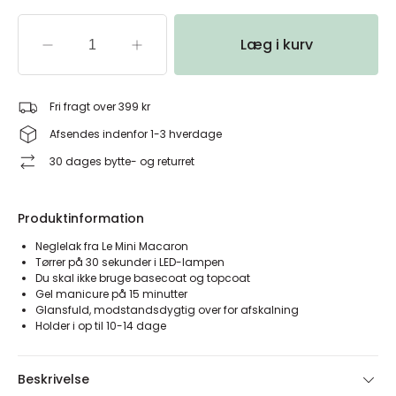
Læg i kurv
Fri fragt over 399 kr
Afsendes indenfor 1-3 hverdage
30 dages bytte- og returret
Produktinformation
Neglelak fra Le Mini Macaron
Tørrer på 30 sekunder i LED-lampen
Du skal ikke bruge basecoat og topcoat
Gel manicure på 15 minutter
Glansfuld, modstandsdygtig over for afskalning
Holder i op til 10-14 dage
Beskrivelse