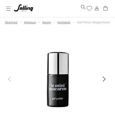
Skønhed
Makeup
Negle
Neglelak
Gel Polish, Magie Noire