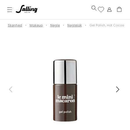
e
Skønhed
Makeup
Negle
Neglelak
Gel Polish, Hot Cocoa