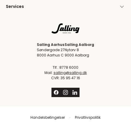
Services
Salling Aarhus
Salling Aalborg
Søndergade 27
Nytorv 8
8000 Aarhus C
9000 Aalborg
Tlf.: 8778 6000
Mail:
salling@salling.dk
CVR: 35 95 47 16
Handelsbetingelser
Privatlivspolitik
Trustpilot