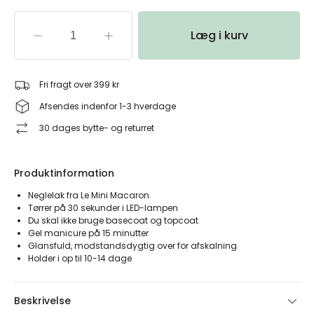
Læg i kurv
Fri fragt over 399 kr
Afsendes indenfor 1-3 hverdage
30 dages bytte- og returret
Produktinformation
Neglelak fra Le Mini Macaron
Tørrer på 30 sekunder i LED-lampen
Du skal ikke bruge basecoat og topcoat
Gel manicure på 15 minutter
Glansfuld, modstandsdygtig over for afskalning
Holder i op til 10-14 dage
Beskrivelse