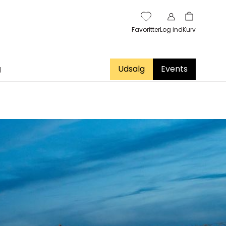
Favoritter
Log ind
Kurv
g
Udsalg
Events