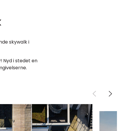
k
nde skywalk i
! Nyd i stedet en
mgivelserne.