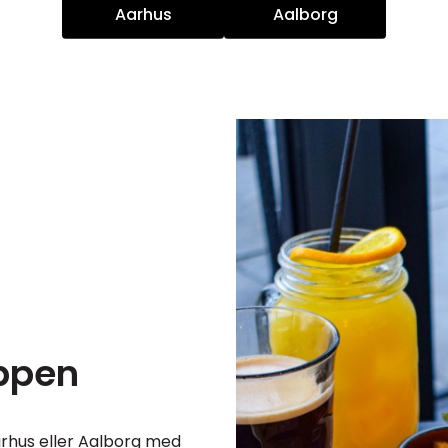
Aarhus
Aalborg
oppen
arhus eller Aalborg med