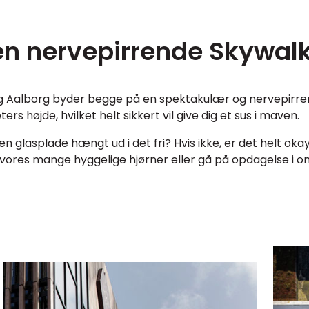
en nervepirrende Skywal
og Aalborg byder begge på en spektakulær og nervepirre
s højde, hvilket helt sikkert vil give dig et sus i maven.
en glasplade hængt ud i det fri? Hvis ikke, er det helt okay
f vores mange hyggelige hjørner eller gå på opdagelse i o