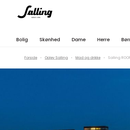
Bolig
Skønhed
Dame
Herre
Bør
Forside
Oplev Salling
Mad og drikke
Salling ROO