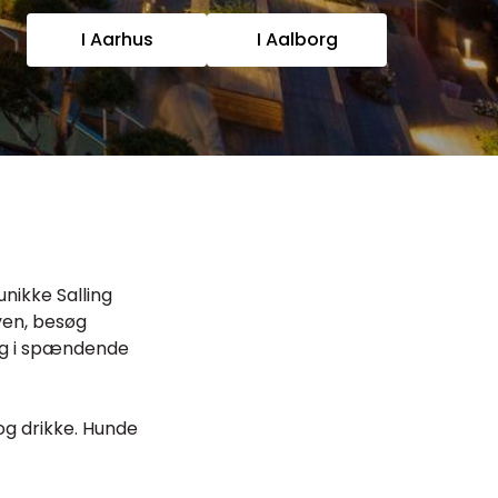
I Aarhus
I Aalborg
unikke Salling
en, besøg
ag i spændende
g drikke. Hunde