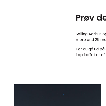
Prøv d
Salling Aarhus 
mere end 25 meter
Tør du gå ud på 
kop kaffe i et a