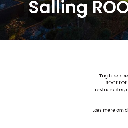
Salling RO
Tag turen hel
ROOFTOP.
restauranter,
Læs mere om di