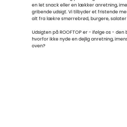
en let snack eller en lækker anretning, im
gribende udsigt. Vi tilbyder et fristende m
alt fra lækre smørrebrød, burgere, salat
Udsigten på ROOFTOP er - ifølge os - den b
hvorfor ikke nyde en dejlig anretning, imens
oven?