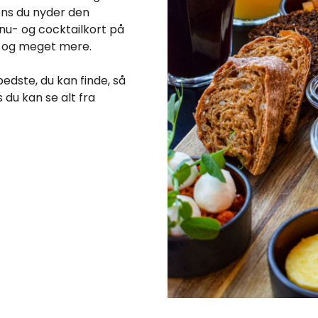
ens du nyder den
enu- og cocktailkort på
er og meget mere.
edste, du kan finde, så
 du kan se alt fra