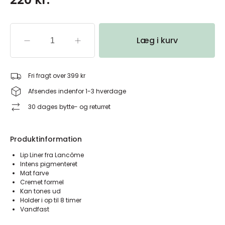
Læg i kurv
Fri fragt over 399 kr
Afsendes indenfor 1-3 hverdage
30 dages bytte- og returret
Produktinformation
Lip Liner fra Lancôme
Intens pigmenteret
Mat farve
Cremet formel
Kan tones ud
Holder i op til 8 timer
Vandfast