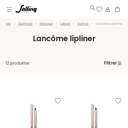
Forside
Skønhed
Makeup
Læber
Lipliner
Lancôme lipliner
Lancôme lipliner
Filtrer
12 produkter