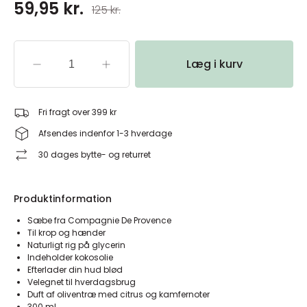
59,95 kr.
125 kr.
Læg i kurv
Fri fragt over 399 kr
Afsendes indenfor 1-3 hverdage
30 dages bytte- og returret
Produktinformation
Sæbe fra Compagnie De Provence
Til krop og hænder
Naturligt rig på glycerin
Indeholder kokosolie
Efterlader din hud blød
Velegnet til hverdagsbrug
Duft af oliventræ med citrus og kamfernoter
300 ml