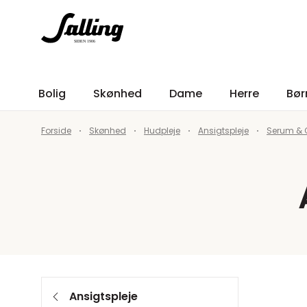
Bolig
Skønhed
Dame
Herre
Bør
Forside
Skønhed
Hudpleje
Ansigtspleje
Serum & O
Ansigtspleje