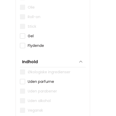
Isntree
30 stk
Olie
Jane Iredale
45 stk
Roll-on
Jurlique
60 stk
Stick
K-SECRET
90 stk
Gel
La Mer
Flydende
Lancôme
Lavinde
Indhold
Lernberger Stafsing
Økologiske ingredienser
Lucia Care
Uden parfume
Löwengrip
Uden parabener
MAC
Uden alkohol
Mario Badescu
Vegansk