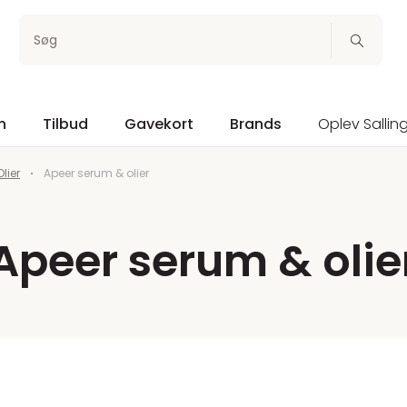
Søg
n
Tilbud
Gavekort
Brands
Oplev Sallin
lier
Apeer serum & olier
Apeer serum & olie