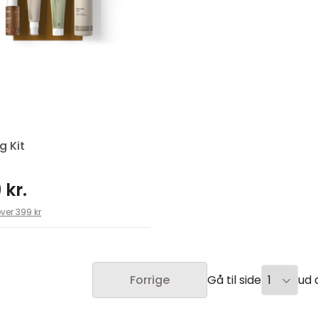
g Kit
 kr.
over 399 kr
Gå til side
ud a
Forrige