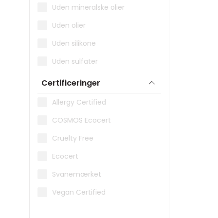
Medicube
Uden mineralske olier
Mediheal
Uden olier
Miild
Uden silikone
Murad
Uden sulfater
Natalie Maria Scandinavian
Certificeringer
Nilens Jord
Allergy Certified
Numbuzin
COSMOS Ecocert
Nuxe
Cruelty Free
NYX Professional Makeup
Ecocert
Ole Henriksen
Svanemærket
Origins
Vegan Certified
Pudderdåserne
Pyunkang Yul