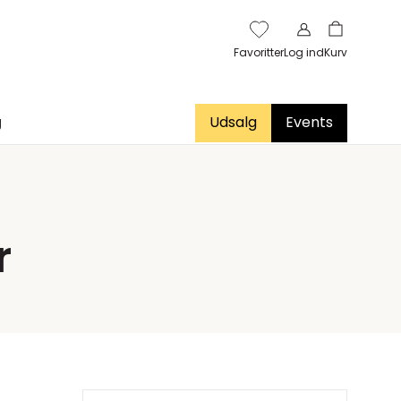
Favoritter
Log ind
Kurv
g
Udsalg
Events
r