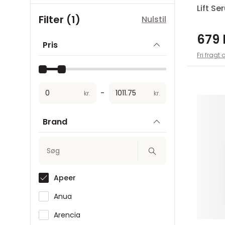
Lift Se
Filter (1)
Nulstil
679 
Pris
Fri fragt 
-
kr.
kr.
Brand
Søg
Apeer
Anua
Arencia