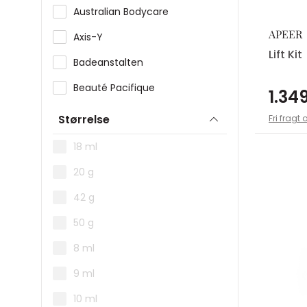
Australian Bodycare
APEER
Axis-Y
Lift Kit
Badeanstalten
Beauté Pacifique
1.349
Beauty of Joseon
Størrelse
Fri fragt 
Biodance
18 ml
Biotherm
20 g
Bobbi Brown
42 g
Caudalie
50 g
Celimax
8 ml
Clarins
9 ml
Clinique
10 ml