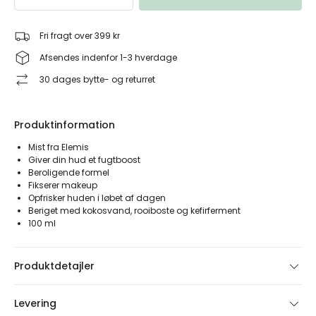
Fri fragt over 399 kr
Afsendes indenfor 1-3 hverdage
30 dages bytte- og returret
Produktinformation
Mist fra Elemis
Giver din hud et fugtboost
Beroligende formel
Fikserer makeup
Opfrisker huden i løbet af dagen
Beriget med kokosvand, rooiboste og kefirferment
100 ml
Produktdetajler
Levering