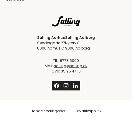
Salling Aarhus
Salling Aalborg
Søndergade 27
Nytorv 8
8000 Aarhus C
9000 Aalborg
Tlf.: 8778 6000
Mail:
salling@salling.dk
CVR: 35 95 47 16
Handelsbetingelser
Privatlivspolitik
Trustpilot