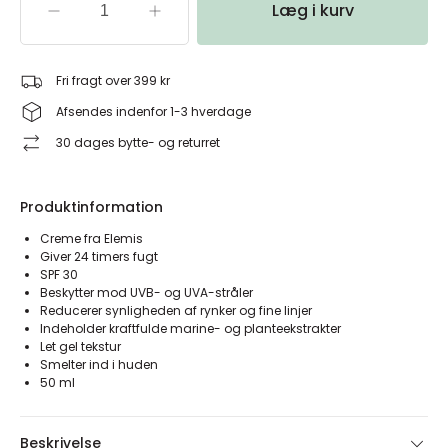
Læg i kurv
Fri fragt over 399 kr
Afsendes indenfor 1-3 hverdage
30 dages bytte- og returret
Produktinformation
Creme fra Elemis
Giver 24 timers fugt
SPF 30
Beskytter mod UVB- og UVA-stråler
Reducerer synligheden af rynker og fine linjer
Indeholder kraftfulde marine- og planteekstrakter
Let gel tekstur
Smelter ind i huden
50 ml
Beskrivelse