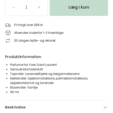
Læg i kurv
Fri fragt over 399 kr
Afsendes indenfor 1-3 hverdage
30 dages bytte- og returret
Produktinformation
Parfume fra Yves Saint Laurent
Sensuel blomsterduft
Topnoter: Lavendelhjerte og bergamotessens
Hjertenoter: Liljeblomstakkord, palmeblomstakkord,
appelsinblomst og lavendel
Basenoter: Vanilje
90 ml
Beskrivelse