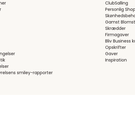
ner
ClubSalling
r
Personlig Sho
Skønhedsbeha
Gamst Blomst
Skrædder
Firmagaver
Bliv Business 
Opskrifter
ngelser
Gaver
tik
Inspiration
elser
relsens smiley-rapporter
Trustpilot