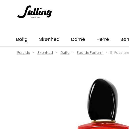
Bolig
Skønhed
Dame
Herre
Bør
Forside
Skønhed
Dufte
Eau de Parfum
Sì Passion