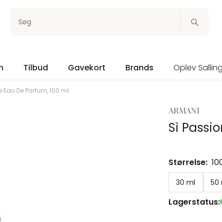
Søg
n
Tilbud
Gavekort
Brands
Oplev Sallin
e Eau De Parfum, 100 ml
ARMANI
Sì Passi
Størrelse:
10
30 ml
50
Lagerstatus: