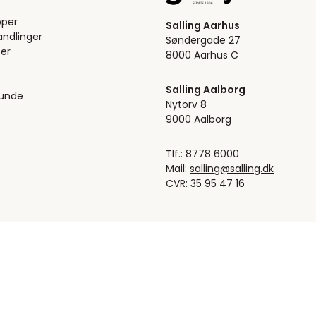
pper
Salling Aarhus
ndlinger
Søndergade 27
er
8000 Aarhus C
Salling Aalborg
kunde
Nytorv 8
9000 Aalborg
Tlf.: 8778 6000
Mail:
salling@salling.dk
CVR: 35 95 47 16