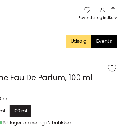
Favoritter
Log ind
Kurv
g
Udsalg
Events
one Eau De Parfum, 100 ml
0 ml
 ml
100 ml
På lager online og i
2 butikker