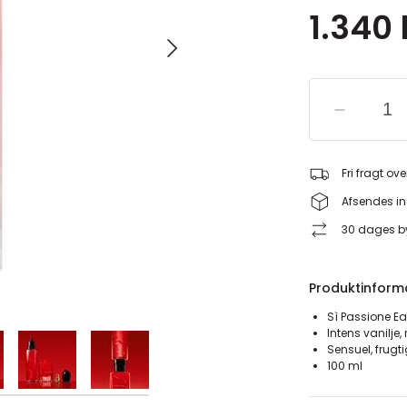
1.340 
Fri fragt ove
Afsendes in
30 dages by
Produktinform
Sì Passione E
Intens vanilje
Sensuel, frugt
100 ml