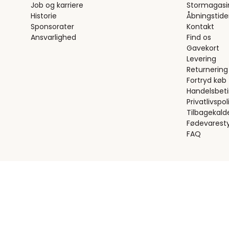
Job og karriere
Stormagasi
Historie
Åbningstide
Sponsorater
Kontakt
Ansvarlighed
Find os
Gavekort
Levering
Returnering
Fortryd køb
Handelsbeti
Privatlivspoli
Tilbagekald
Fødevaresty
FAQ
Handelsbetingelser
Privatlivspolitik