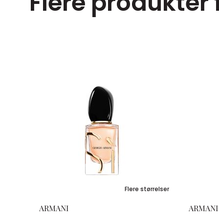
Flere produkter f
ørrelser
Flere størrelser
ARMANI
ARMANI