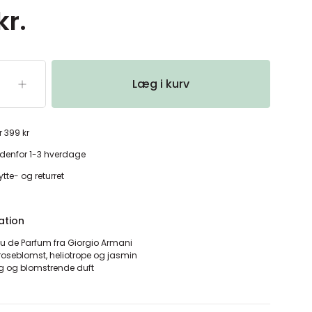
kr.
Læg i kurv
r 399 kr
denfor 1-3 hverdage
tte- og returret
ation
au de Parfum fra Giorgio Armani
, roseblomst, heliotrope og jasmin
ig og blomstrende duft