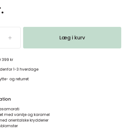
.
Læg i kurv
r 399 kr
denfor 1-3 hverdage
tte- og returret
ation
Casamorati
t med vanilje og karamel
 med orientalske krydderier
dsblomster