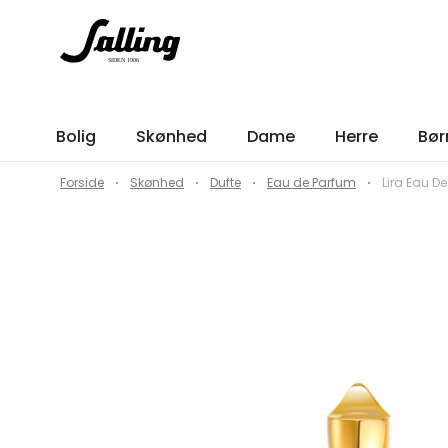
Bolig
Skønhed
Dame
Herre
Bør
Forside
Skønhed
Dufte
Eau de Parfum
Lira Eau D