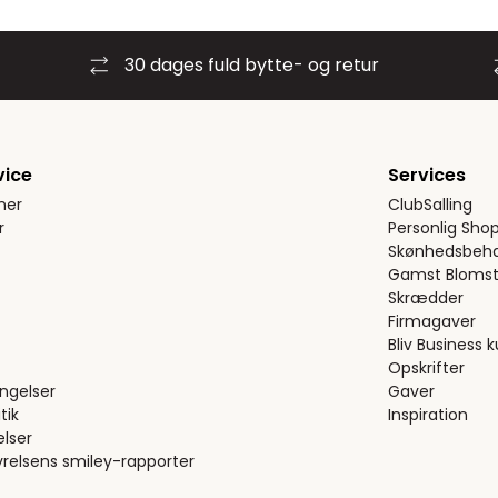
30 dages fuld bytte- og retur
vice
Services
ner
ClubSalling
r
Personlig Sho
Skønhedsbeha
Gamst Blomst
Skrædder
Firmagaver
Bliv Business 
Opskrifter
ngelser
Gaver
tik
Inspiration
elser
relsens smiley-rapporter