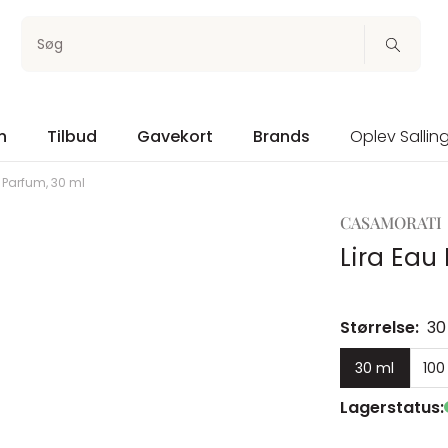
Søg
n
Tilbud
Gavekort
Brands
Oplev Sallin
e Parfum, 30 ml
CASAMORATI
Lira Eau
Størrelse:
30
30 ml
100
Lagerstatus: