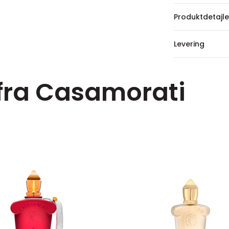
Produktdetajle
Levering
 fra Casamorati