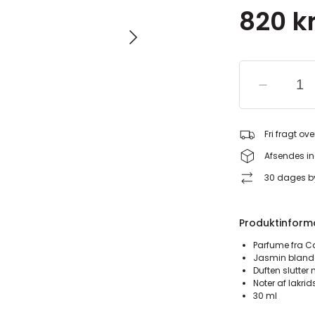
820 kr
Fri fragt ove
Afsendes in
30 dages by
Produktinform
Parfume fra 
Jasmin blande
Duften slutter
Noter af lakri
30 ml