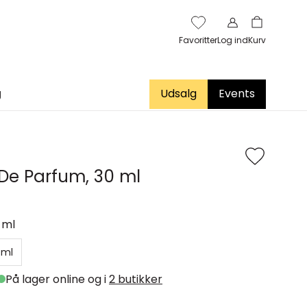
Favoritter
Log ind
Kurv
g
Udsalg
Events
 De Parfum, 30 ml
 ml
 ml
På lager online og i
2 butikker