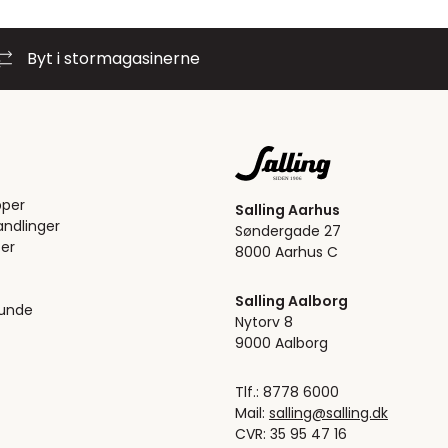
Byt i stormagasinerne
pper
Salling Aarhus
ndlinger
Søndergade 27
er
8000 Aarhus C
Salling Aalborg
kunde
Nytorv 8
9000 Aalborg
Tlf.: 8778 6000
Mail:
salling@salling.dk
CVR: 35 95 47 16