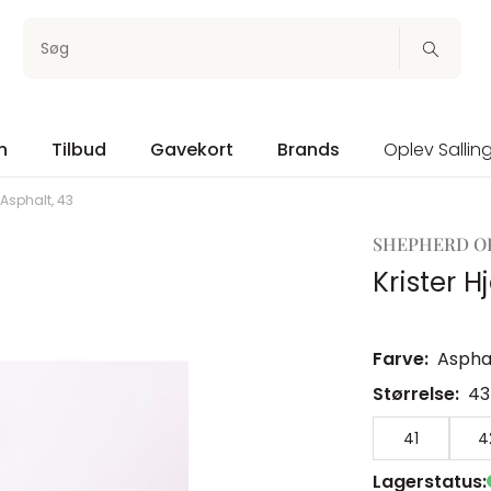
Søg
n
Tilbud
Gavekort
Brands
Oplev Sallin
Asphalt, 43
SHEPHERD O
Krister 
Farve:
Aspha
Størrelse:
43
41
4
Lagerstatus: