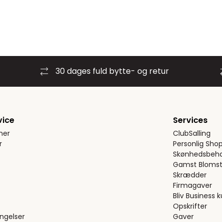
30 dages fuld bytte- og retur
vice
Services
ner
ClubSalling
r
Personlig Sho
Skønhedsbeha
Gamst Blomst
Skrædder
Firmagaver
Bliv Business 
Opskrifter
ngelser
Gaver