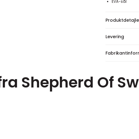
EVA-sål
Produktdetajle
Levering
Fabrikantinfo
 fra Shepherd Of S