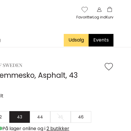
Favoritter
Log ind
Kurv
g
Udsalg
Events
F SWEDEN
Hjemmesko, Asphalt, 43
lt
2
43
44
45
46
På lager online og i
2 butikker