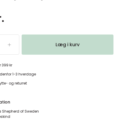
.
Læg i kurv
r 399 kr
denfor 1-3 hverdage
tte- og returret
ation
a Shepherd of Sweden
reskind