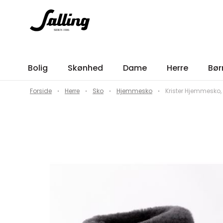
Bolig
Skønhed
Dame
Herre
Bør
Forside
Herre
Sko
Hjemmesko
Krister Hjemmesko, 