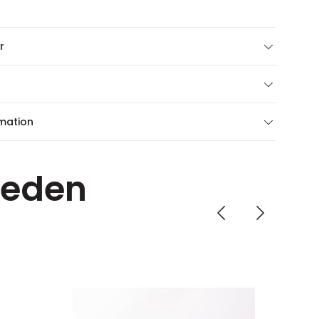
r
rmation
weden