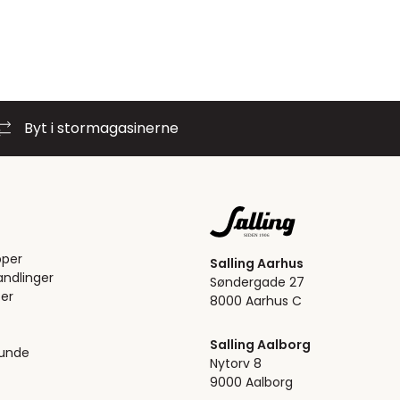
Byt i stormagasinerne
pper
Salling Aarhus
ndlinger
Søndergade 27
er
8000 Aarhus C
Salling Aalborg
kunde
Nytorv 8
9000 Aalborg