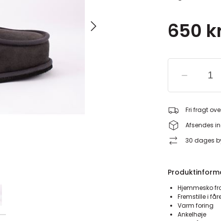
650 kr
Fri fragt ove
Afsendes in
30 dages by
Produktinform
Hjemmesko fr
Fremstille i få
Varm foring
Ankelhøje