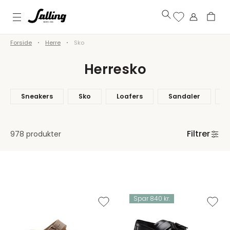
Forside
Herre
Sko
Herresko
Sneakers
Sko
Loafers
Sandaler
S
Filtrer
978 produkter
Spar 840 kr.