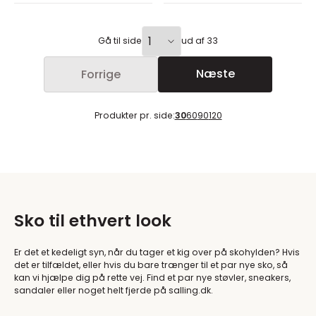
Gå til side
ud af 33
Næste
Forrige
Produkter pr. side:
30
60
90
120
Sko til ethvert look
Er det et kedeligt syn, når du tager et kig over på skohylden? Hvis
det er tilfældet, eller hvis du bare trænger til et par nye sko, så
kan vi hjælpe dig på rette vej. Find et par nye støvler, sneakers,
sandaler eller noget helt fjerde på salling.dk.