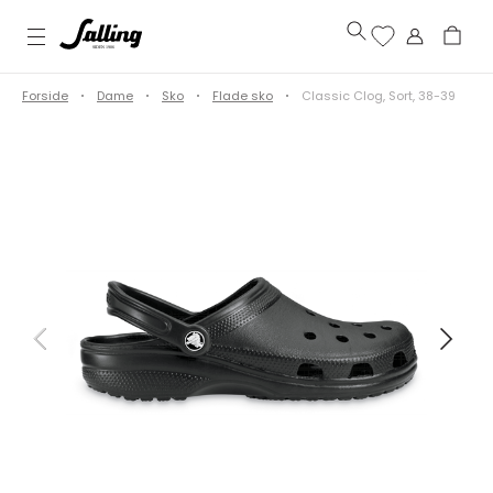
Forside
Dame
Sko
Flade sko
Classic Clog, Sort, 38-39