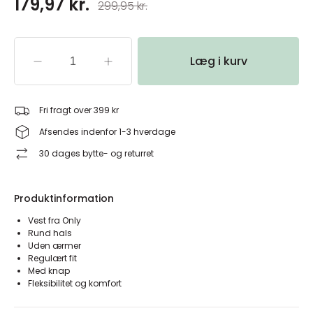
179,97 kr.
299,95 kr.
Læg i kurv
Fri fragt over 399 kr
Afsendes indenfor 1-3 hverdage
30 dages bytte- og returret
Produktinformation
Vest fra Only
Rund hals
Uden ærmer
Regulært fit
Med knap
Fleksibilitet og komfort