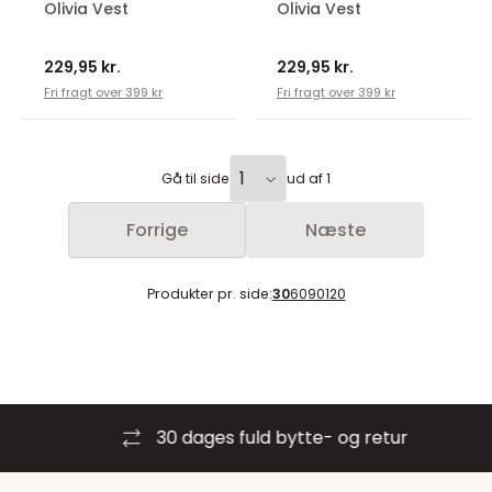
Olivia Vest
Olivia Vest
229,95 kr.
229,95 kr.
Fri fragt over 399 kr
Fri fragt over 399 kr
Gå til side
ud af 1
Forrige
Næste
Produkter pr. side:
30
60
90
120
30 dages fuld bytte- og retur