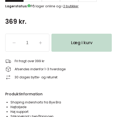
Lagerstatus:
På lager online og i
2 butikker
369 kr.
Læg i kurv
Fri fragt over 399 kr
Afsendes indenfor 1-3 hverdage
30 dages bytte- og returret
Produktinformation
Shaping indershorts fra Bye Bra
Højtaljede
Høj support
Silikonekant i benåbningen