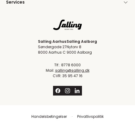
Services
Salling Aarhus
Salling Aalborg
Søndergade 27
Nytorv 8
8000 Aarhus C
9000 Aalborg
Tlf.: 8778 6000
Mail:
salling@salling.dk
CVR: 35 95 47 16
Handelsbetingelser
Privatlivspolitik
Trustpilot