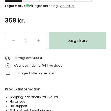
Lagerstatus:
På lager online og i
2 butikker
369 kr.
Læg i kurv
Fri fragt over 399 kr
Afsendes indenfor 1-3 hverdage
30 dages bytte- og returret
Produktinformation
Shaping indershorts fra Bye Bra
Højtaljede
Høj support
Silikonekant i benåbningen