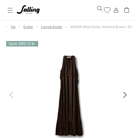
e
Tøj
Kjoler
Lange Kjoler
MelSW Maxi Kjole, Intense Brown, 40
Spar 389,70 kr.