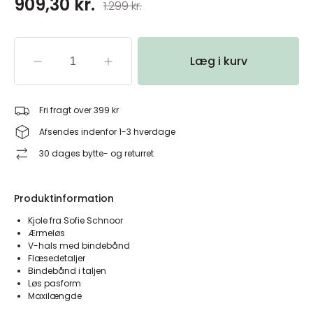
909,30 kr.
1.299 kr.
Læg i kurv
Fri fragt over 399 kr
Afsendes indenfor 1-3 hverdage
30 dages bytte- og returret
Produktinformation
Kjole fra Sofie Schnoor
Ærmeløs
V-hals med bindebånd
Flæsedetaljer
Bindebånd i taljen
Løs pasform
Maxilængde