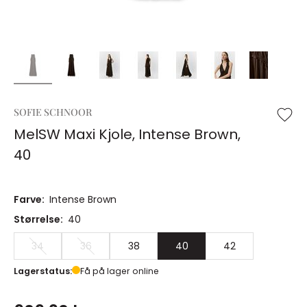
SOFIE SCHNOOR
MelSW Maxi Kjole, Intense Brown,
40
Farve:
Intense Brown
Størrelse:
40
34
36
38
40
42
Lagerstatus:
Få på lager online