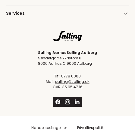
Services
Salling Aarhus
Salling Aalborg
Søndergade 27
Nytorv 8
8000 Aarhus C
9000 Aalborg
Tlf.: 8778 6000
Mail:
salling@salling.dk
CVR: 35 95 47 16
Handelsbetingelser
Privatlivspolitik