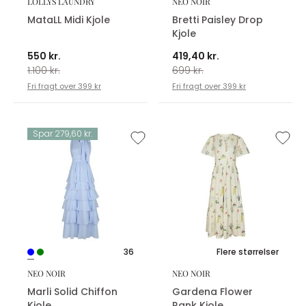
LOLLYS LAUNDRY
NEO NOIR
MataLL Midi Kjole
Bretti Paisley Drop
Kjole
550 kr.
419,40 kr.
1.100 kr.
699 kr.
Fri fragt over 399 kr
Fri fragt over 399 kr
Spar 279,60 kr.
36
Flere størrelser
NEO NOIR
NEO NOIR
Marli Solid Chiffon
Gardena Flower
Kjole
Rank Kjole