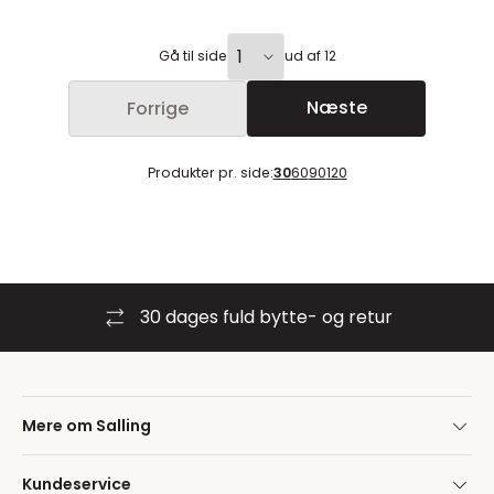
Gå til side
ud af 12
Næste
Forrige
Produkter pr. side:
30
60
90
120
30 dages fuld bytte- og retur
Mere om Salling
Kundeservice