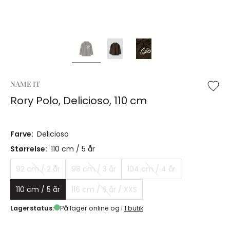
NAME IT
Rory Polo, Delicioso, 110 cm
Farve:
Delicioso
Størrelse:
110 cm / 5 år
92 cm / 2 år
98 cm / 3 år
104 cm / 4 år
110 cm / 5 år
116 cm / 6 år / XXS
Lagerstatus:
På lager online og i
1 butik