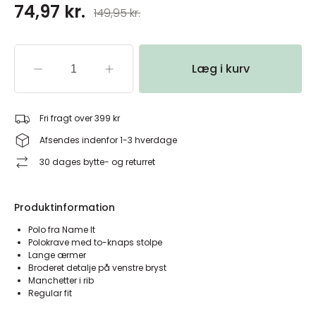
74,97 kr.
149,95 kr.
Læg i kurv
Fri fragt over 399 kr
Afsendes indenfor 1-3 hverdage
30 dages bytte- og returret
Produktinformation
Polo fra Name It
Polokrave med to-knaps stolpe
Lange ærmer
Broderet detalje på venstre bryst
Manchetter i rib
Regular fit