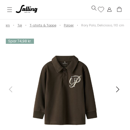
Børn
Tøj
T-shirts & Toppe
Poloer
Rory Polo, Delicioso, 110 cm
Spar 74,98 kr.