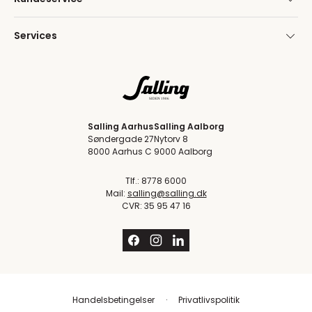
Services
Salling Aarhus
Salling Aalborg
Søndergade 27
Nytorv 8
8000 Aarhus C
9000 Aalborg
Tlf.: 8778 6000
Mail:
salling@salling.dk
CVR: 35 95 47 16
Handelsbetingelser
Privatlivspolitik