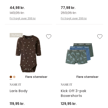
44,98 kr.
77,98 kr.
149,95 kr.
259,95 kr.
Fri fragt over 399 kr
Fri fragt over 399 kr
Nyhed
Flere størrelser
Flere størrelser
NAME IT
NAME IT
Laris Body
Kick Off 3-pak
Boxershorts
119,95 kr.
129,95 kr.