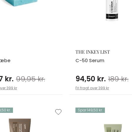
THE INKEY LIST
sæbe
C-50 Serum
7 kr.
99,95 kr.
94,50 kr.
189 kr.
over 399 kr
Fri fragt over 399 kr
,50 kr.
Spar 149,50 kr.