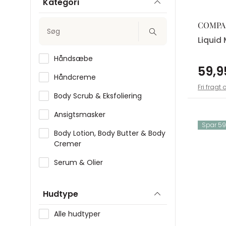
Kategori
Jane Iredale
COMPA
Søg
Lancôme
Liquid
Meraki
Håndsæbe
59,9
Murad
Håndcreme
Fri fragt 
Nuxe
Body Scrub & Eksfoliering
Rituals
Ansigtsmasker
Spar 59,
The Inkey List
Body Lotion, Body Butter & Body
Cremer
Serum & Olier
Rens
Hudtype
Skintonic & Toner
Alle hudtyper
Makeupfjerner