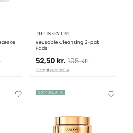
THE INKEY LIST
veæske
Reusable Cleansing 3-pak
Pads
.
52,50 kr.
105 kr.
Fri fragt over 399 kr
Spar 812,50 kr.