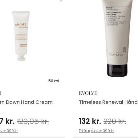
50 ml
I
EVOLVE
ern Dawn Hand Cream
Timeless Renewal Hån
7 kr.
129,95 kr.
132 kr.
220 kr.
over 399 kr
Fri fragt over 399 kr