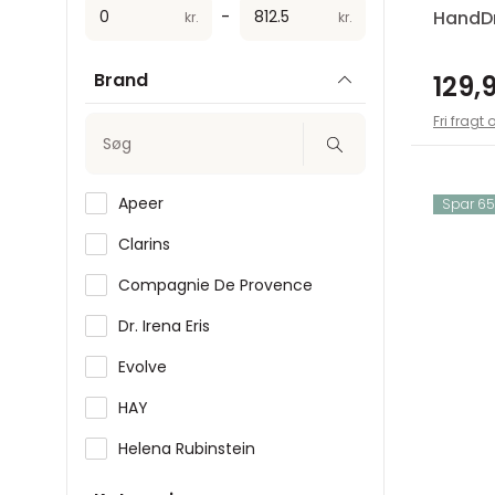
-
HandD
kr.
kr.
Brand
129,9
Fri fragt 
Søg
Apeer
Spar 65,
Clarins
Compagnie De Provence
Dr. Irena Eris
Evolve
HAY
Helena Rubinstein
IDUN Minerals