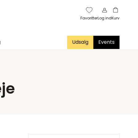
Favoritter
Log ind
Kurv
g
Udsalg
Events
je