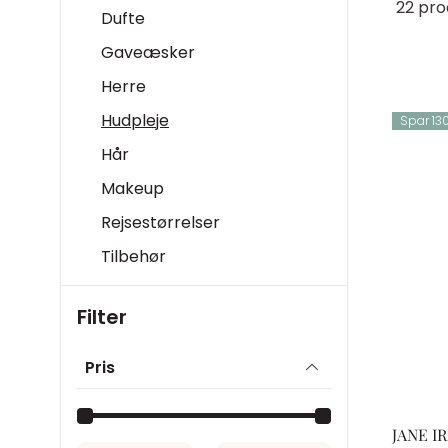
22 pro
Dufte
Gaveæsker
Herre
Hudpleje
Spar 130
Hår
Makeup
Rejsestørrelser
Tilbehør
Filter
Pris
JANE I