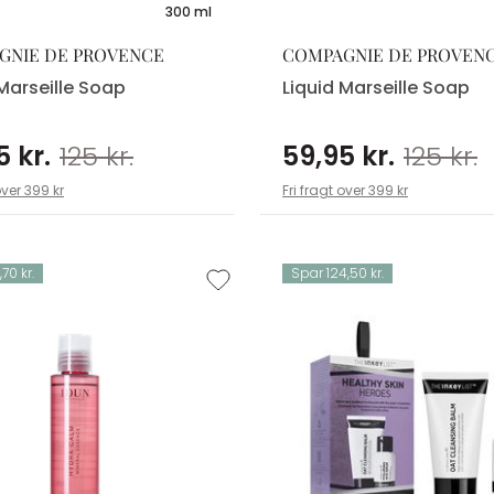
300 ml
GNIE DE PROVENCE
COMPAGNIE DE PROVEN
 Marseille Soap
Liquid Marseille Soap
5 kr.
125 kr.
59,95 kr.
125 kr.
over 399 kr
Fri fragt over 399 kr
70 kr.
Spar 124,50 kr.