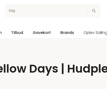
Søg
n
Tilbud
Gavekort
Brands
Oplev Sallin
ellow Days | Hudple