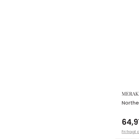
MERAK
North
64,9
Fri fragt 