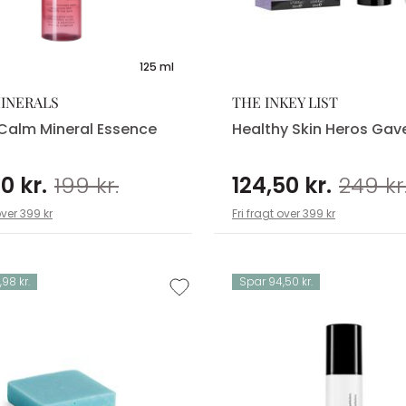
125 ml
INERALS
THE INKEY LIST
Calm Mineral Essence
Healthy Skin Heros Ga
0 kr.
199 kr.
124,50 kr.
249 kr
over 399 kr
Fri fragt over 399 kr
98 kr.
Spar 94,50 kr.