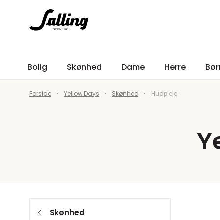
Bolig
Skønhed
Dame
Herre
Bør
Forside
Yellow Days
Skønhed
Hudpleje
Y
Skønhed