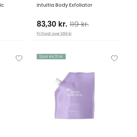
ic
Intuitia Body Exfoliator
83,30 kr.
119 kr.
Fri fragt over 399 kr
Spar 44,70 kr.