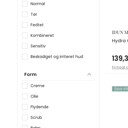
Normal
Scrub & Eksfoliering
Tør
Dagcreme
Fedtet
Tilbehør
IDUN M
Kombineret
Gaveæsker til hende
Hydra 
Sensitiv
139,3
Beskadiget og irriteret hud
Fri fragt 
Form
Creme
Spar 49,
Olie
Flydende
Scrub