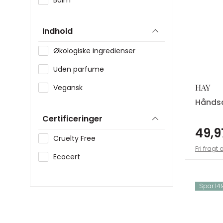
Balm
Indhold
Økologiske ingredienser
Uden parfume
HAY
Vegansk
Hånd
Certificeringer
49,9
Cruelty Free
Fri fragt 
Ecocert
Spar 149