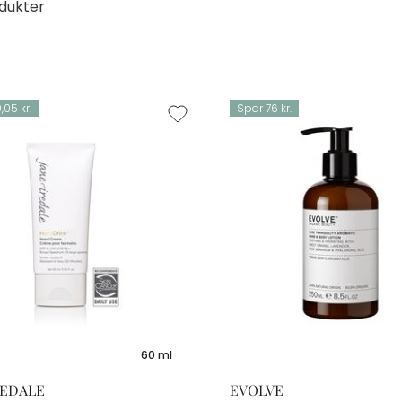
dukter
,05 kr.
Spar 76 kr.
60 ml
REDALE
EVOLVE