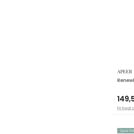
APEER
Renewi
149,5
Fri fragt 
Spar 64,