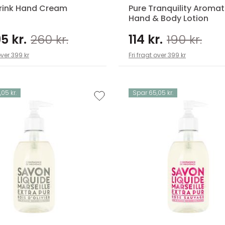
rink Hand Cream
Pure Tranquility Aromat
Hand & Body Lotion
5 kr.
260 kr.
114 kr.
190 kr.
over 399 kr
Fri fragt over 399 kr
05 kr.
Spar 65,05 kr.