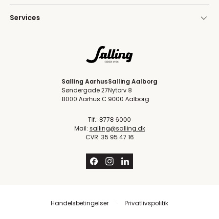
Services
Salling Aarhus
Salling Aalborg
Søndergade 27
Nytorv 8
8000 Aarhus C
9000 Aalborg
Tlf.: 8778 6000
Mail:
salling@salling.dk
CVR: 35 95 47 16
Handelsbetingelser
Privatlivspolitik