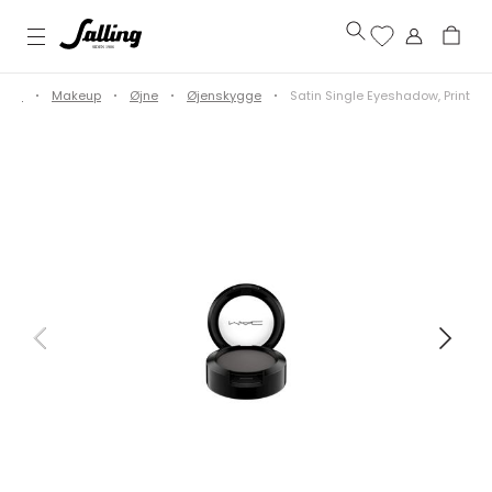
hed
Makeup
Øjne
Øjenskygge
Satin Single Eyeshadow, Print