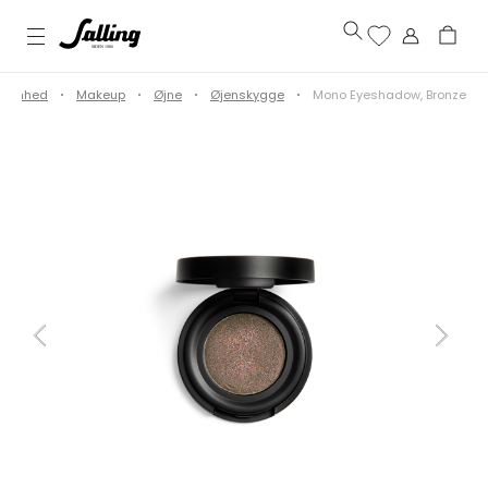
Skønhed
Makeup
Øjne
Øjenskygge
Mono Eyeshadow, Bronze