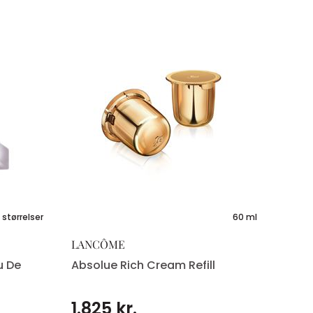
 størrelser
60 ml
LANCÔME
au De
Absolue Rich Cream Refill
1.825 kr.