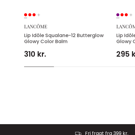
LANCÔME
LANCÔ
Lip Idôle Squalane-12 Butterglow
Lip Idô
Glowy Color Balm
Glowy 
310 kr.
295 k
Fri fragt fra 399 kr.