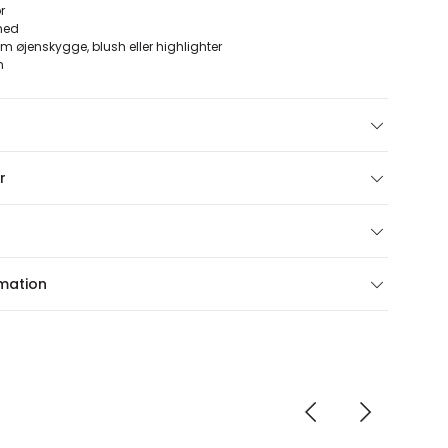
r
hed
 øjenskygge, blush eller highlighter
h
r
rmation