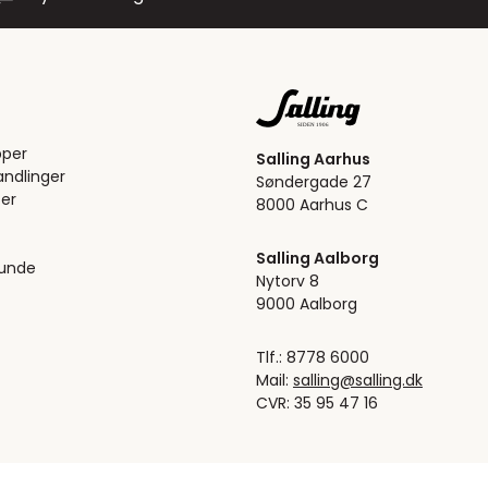
pper
Salling Aarhus
ndlinger
Søndergade 27
er
8000 Aarhus C
Salling Aalborg
kunde
Nytorv 8
9000 Aalborg
Tlf.: 8778 6000
Mail:
salling@salling.dk
CVR: 35 95 47 16