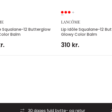
ME
LANCÔME
le Squalane-12 Butterglow
Lip Idôle Squalane-12 Bu
Color Balm
Glowy Color Balm
r.
310 kr.
30 dages fuld bytte- og retur