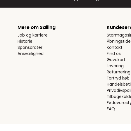
Mere om Salling
Kundeser
Job og karriere
Stormagasi
Historie
Åbningstide
Sponsorater
Kontakt
Ansvarlighed
Find os
Gavekort
Levering
Returnering
Fortryd køb
Handelsbeti
Privatlivspoli
Tilbagekald
Fødevaresty
FAQ