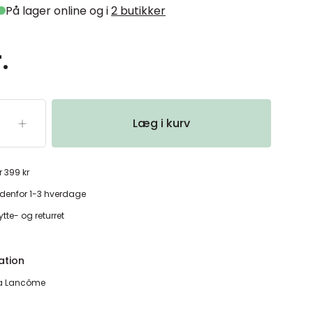
På lager online og i
2 butikker
.
Læg i kurv
r 399 kr
denfor 1-3 hverdage
tte- og returret
ation
ra Lancôme