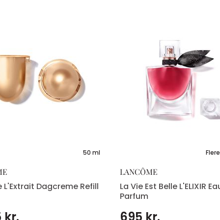
50 ml
Flere
ME
LANCÔME
 L'Extrait Dagcreme Refill
La Vie Est Belle L'ELIXIR E
Parfum
 kr.
695 kr.