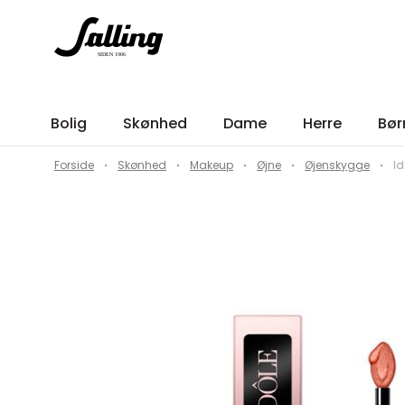
Bolig
Skønhed
Dame
Herre
Bør
Forside
Skønhed
Makeup
Øjne
Øjenskygge
Id