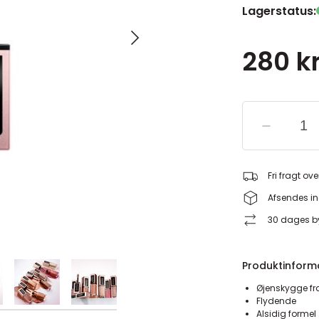
Lagerstatus:
280 kr
Fri fragt ove
Afsendes in
30 dages by
Produktinform
Øjenskygge f
Flydende
Alsidig formel