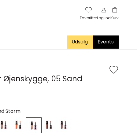
Favoritter
Log ind
Kurv
g
Udsalg
Events
nt Øjenskygge, 05 Sand
nd Storm