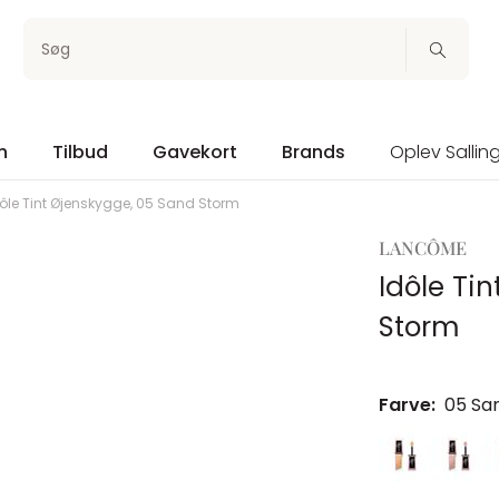
Søg
n
Tilbud
Gavekort
Brands
Oplev Sallin
ôle Tint Øjenskygge, 05 Sand Storm
LANCÔME
Idôle Ti
Storm
Farve:
05 Sa