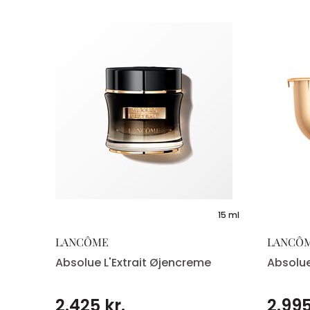
e
15 ml
LANCÔME
LANCÔ
Absolue L'Extrait Øjencreme
Absolue
2.425 kr.
2.995