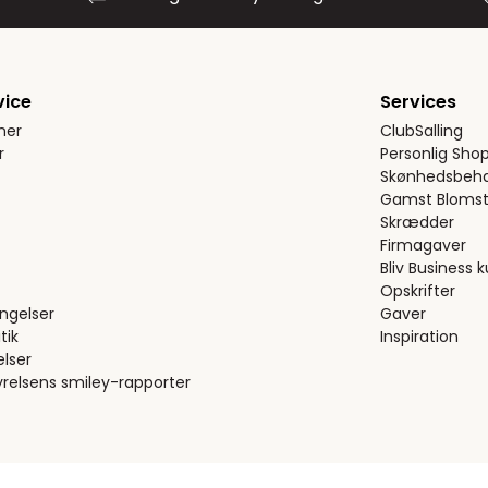
vice
Services
ner
ClubSalling
r
Personlig Sho
Skønhedsbeha
Gamst Blomst
Skrædder
Firmagaver
Bliv Business 
Opskrifter
ngelser
Gaver
tik
Inspiration
elser
relsens smiley-rapporter