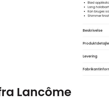
Blød applikato
Lang holdbar
Kan bruges som
Shimmer finis
Beskrivelse
Produktdetajle
Levering
Fabrikantinfo
 fra Lancôme