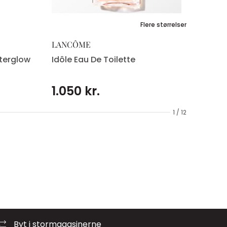
Flere størrelser
LANCÔME
tterglow
Idôle Eau De Toilette
1.050 kr.
1 / 12
Byt i stormagasinerne