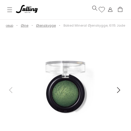
Makeup
Øjne
Øjenskygge
Baked Mineral Øjenskygge, 6115 Jade