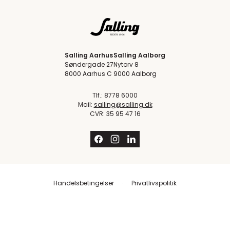
Salling Aarhus
Salling Aalborg
Søndergade 27
Nytorv 8
8000 Aarhus C
9000 Aalborg
Tlf.: 8778 6000
Mail:
salling@salling.dk
CVR: 35 95 47 16
Handelsbetingelser
Privatlivspolitik
Trustpilot