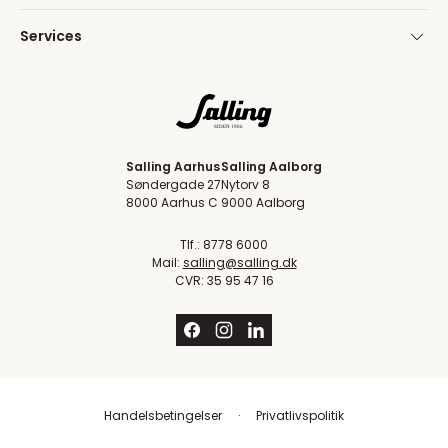
Services
Salling Aarhus
Salling Aalborg
Søndergade 27
Nytorv 8
8000 Aarhus C
9000 Aalborg
Tlf.: 8778 6000
Mail:
salling@salling.dk
CVR: 35 95 47 16
Handelsbetingelser
Privatlivspolitik