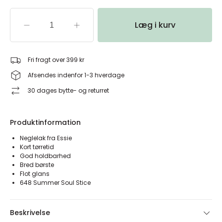
Læg i kurv
Fri fragt over 399 kr
Afsendes indenfor 1-3 hverdage
30 dages bytte- og returret
Produktinformation
Neglelak fra Essie
Kort tørretid
God holdbarhed
Bred børste
Flot glans
648 Summer Soul Stice
Beskrivelse