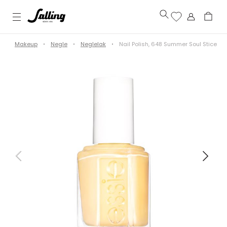
d
Makeup
Negle
Neglelak
Nail Polish, 648 Summer Soul Stice