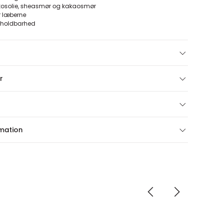
kosolie, sheasmør og kakaosmør
r læberne
rs holdbarhed
r
rmation