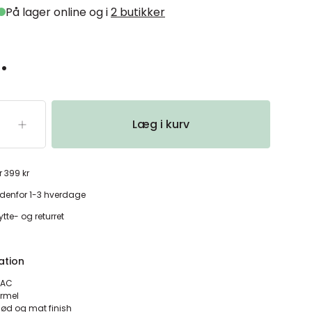
På lager online og i
2 butikker
.
Læg i kurv
r 399 kr
denfor 1-3 hverdage
tte- og returret
ation
MAC
ormel
blød og mat finish