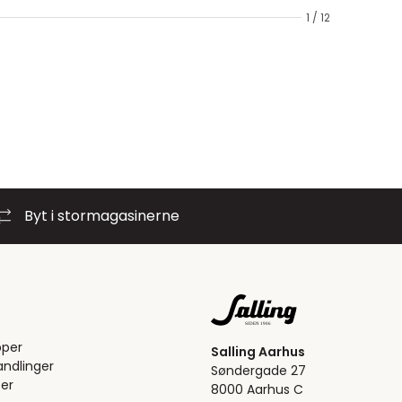
1 / 12
Byt i stormagasinerne
pper
Salling Aarhus
ndlinger
Søndergade 27
er
8000 Aarhus C