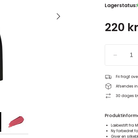
Lagerstatus:
220 kr
Fri fragt ove
Afsendes in
30 dages by
Produktinform
Læbestift fra 
Ny forbedret f
Giver en silke