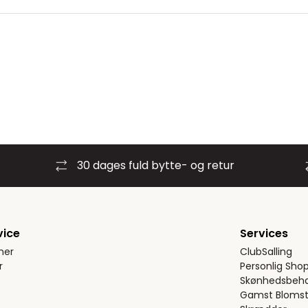
30 dages fuld bytte- og retur
vice
Services
ner
ClubSalling
r
Personlig Sho
Skønhedsbeha
Gamst Blomst