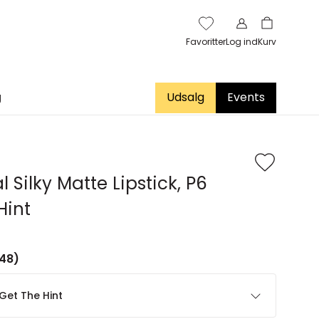
Favoritter
Log ind
Kurv
g
Udsalg
Events
 Silky Matte Lipstick, P6
Hint
48)
Get The Hint