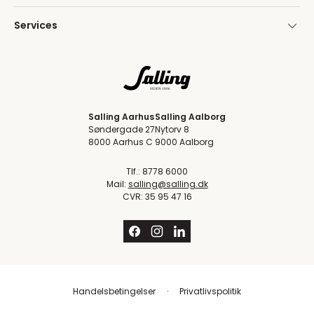
Services
Salling Aarhus
Salling Aalborg
Søndergade 27
Nytorv 8
8000 Aarhus C
9000 Aalborg
Tlf.: 8778 6000
Mail:
salling@salling.dk
CVR: 35 95 47 16
Handelsbetingelser
Privatlivspolitik