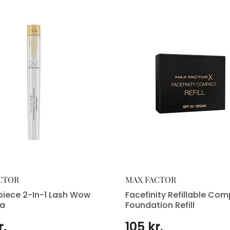
CTOR
MAX FACTOR
iece 2-In-1 Lash Wow
Facefinity Refillable Co
a
Foundation Refill
r.
105 kr.