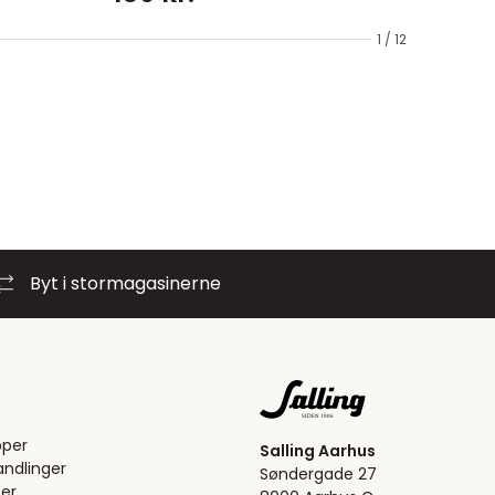
1 / 12
Byt i stormagasinerne
pper
Salling Aarhus
ndlinger
Søndergade 27
er