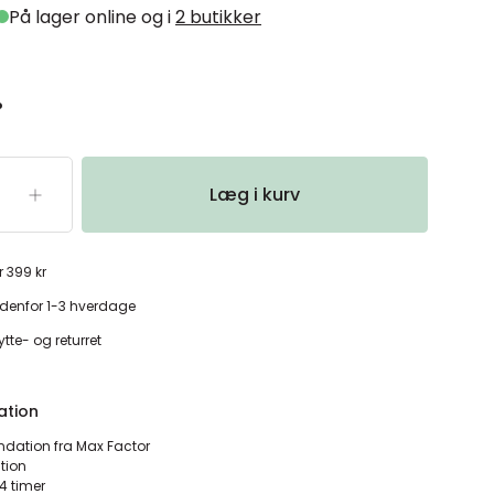
På lager online og i
2 butikker
.
Læg i kurv
r 399 kr
denfor 1-3 hverdage
tte- og returret
ation
dation fra Max Factor
tion
24 timer