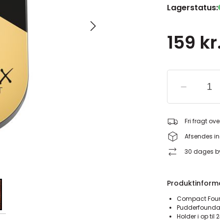
Lagerstatus:
159 kr
Fri fragt ove
Afsendes in
30 dages by
Produktinform
Compact Foun
Pudderfounda
Holder i op til 