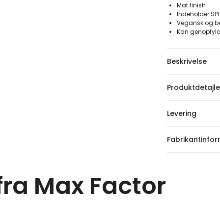
Mat finish
Indeholder SP
Vegansk og be
Kan genopfyl
Beskrivelse
Produktdetajle
Levering
Fabrikantinfo
fra Max Factor