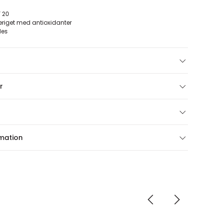
F 20
riget med antioxidanter
des
r
rmation