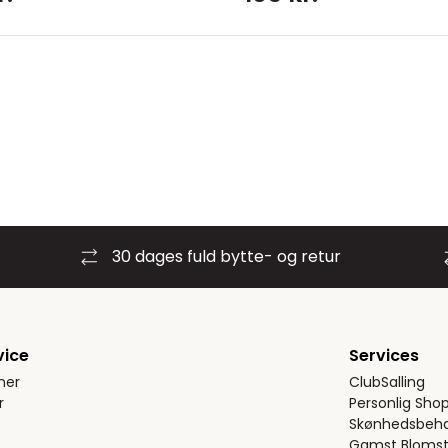
30 dages fuld bytte- og retur
vice
Services
ner
ClubSalling
r
Personlig Sho
Skønhedsbeha
Gamst Blomst