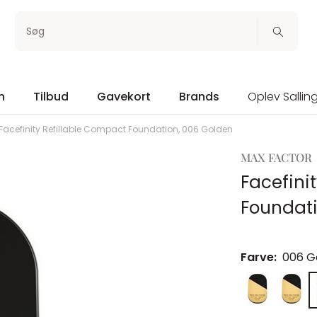
Søg
n
Tilbud
Gavekort
Brands
Oplev Sallin
Facefinity Refillable Compact Foundation, 006 Golden
MAX FACTOR
Facefini
Foundati
Farve:
006 G