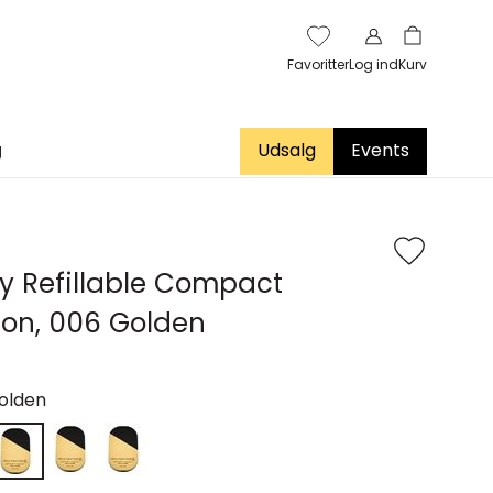
Favoritter
Log ind
Kurv
g
Udsalg
Events
ty Refillable Compact
on, 006 Golden
olden