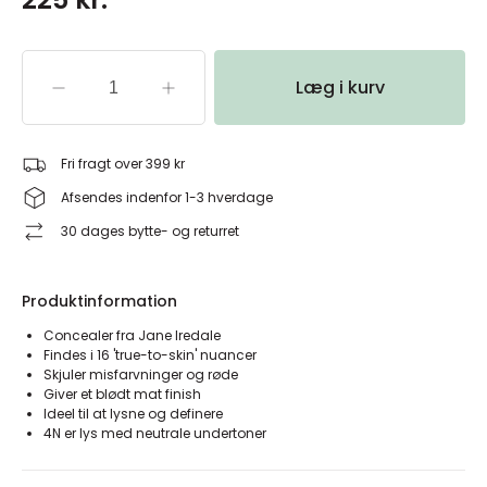
Læg i kurv
Fri fragt over 399 kr
Afsendes indenfor 1-3 hverdage
30 dages bytte- og returret
Produktinformation
Concealer fra Jane Iredale
Findes i 16 'true-to-skin' nuancer
Skjuler misfarvninger og røde
Giver et blødt mat finish
Ideel til at lysne og definere
4N er lys med neutrale undertoner