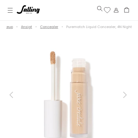
Makeup
Ansigt
Concealer
Purematch Liquid Concealer, 4N Night