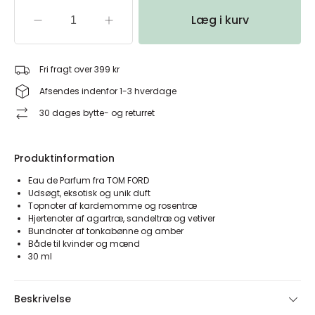
Læg i kurv
Fri fragt over 399 kr
Afsendes indenfor 1-3 hverdage
30 dages bytte- og returret
Produktinformation
Eau de Parfum fra TOM FORD
Udsøgt, eksotisk og unik duft
Topnoter af kardemomme og rosentræ
Hjertenoter af agartræ, sandeltræ og vetiver
Bundnoter af tonkabønne og amber
Både til kvinder og mænd
30 ml
Beskrivelse