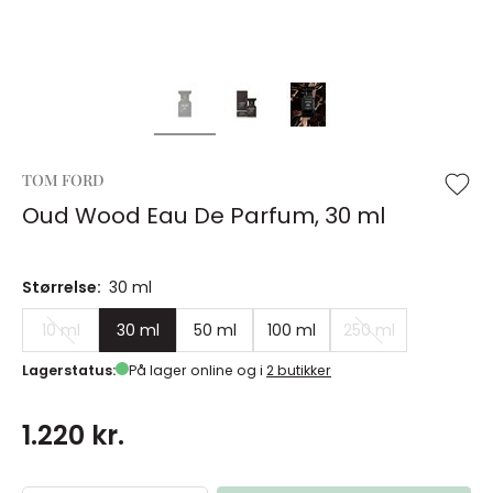
TOM FORD
Oud Wood Eau De Parfum, 30 ml
Størrelse:
30 ml
10 ml
30 ml
50 ml
100 ml
250 ml
Lagerstatus:
På lager online og i
2 butikker
1.220 kr.