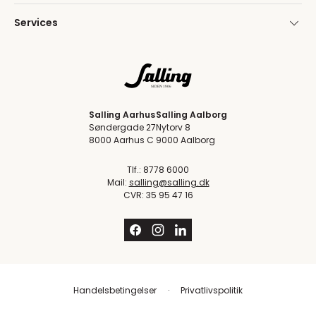
Services
Salling Aarhus
Salling Aalborg
Søndergade 27
Nytorv 8
8000 Aarhus C
9000 Aalborg
Tlf.: 8778 6000
Mail:
salling@salling.dk
CVR: 35 95 47 16
Handelsbetingelser
Privatlivspolitik