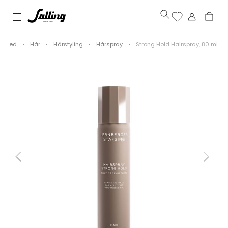
ønhed
Hår
Hårstyling
Hårspray
Strong Hold Hairspray, 80 ml