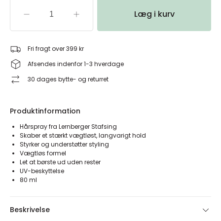
Læg i kurv
Fri fragt over 399 kr
Afsendes indenfor 1-3 hverdage
30 dages bytte- og returret
Produktinformation
Hårspray fra Lernberger Stafsing
Skaber et stærkt vægtløst, langvarigt hold
Styrker og understøtter styling
Vægtløs formel
Let at børste ud uden rester
UV-beskyttelse
80 ml
Beskrivelse