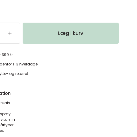
Læg i kurv
r 399 kr
denfor 1-3 hverdage
tte- og returret
ation
ituals
rspray
-vitamin
hårtyper
hed