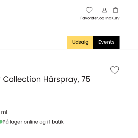
Favoritter
Log ind
Kurv
g
Udsalg
Events
ir Collection Hårspray, 75
 ml
På lager online og i
1 butik