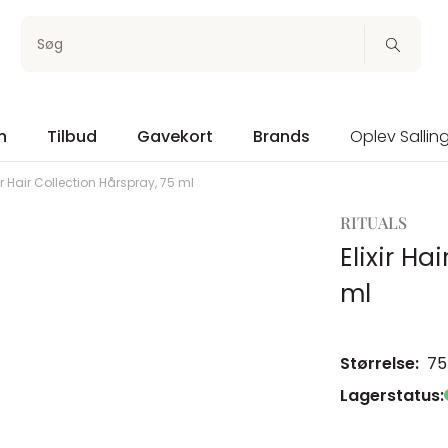
Søg
n
Tilbud
Gavekort
Brands
Oplev Sallin
xir Hair Collection Hårspray, 75 ml
RITUALS
Elixir Ha
ml
Størrelse:
75
Lagerstatus: