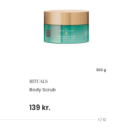
300 g
RITUALS
Body Scrub
139 kr.
1 / 12