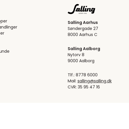
pper
Salling Aarhus
ndlinger
Søndergade 27
er
8000 Aarhus C
Salling Aalborg
kunde
Nytorv 8
9000 Aalborg
Tlf.: 8778 6000
Mail:
salling@salling.dk
CVR: 35 95 47 16