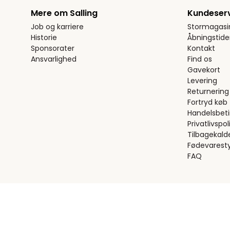
Mere om Salling
Kundeser
Job og karriere
Stormagasi
Historie
Åbningstide
Sponsorater
Kontakt
Ansvarlighed
Find os
Gavekort
Levering
Returnering
Fortryd køb
Handelsbeti
Privatlivspoli
Tilbagekald
Fødevaresty
FAQ