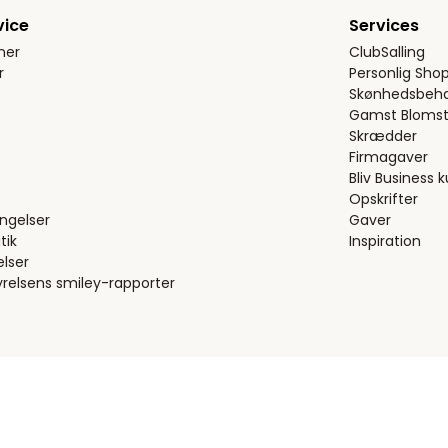
vice
Services
ner
ClubSalling
r
Personlig Sho
Skønhedsbeha
Gamst Blomst
Skrædder
Firmagaver
Bliv Business 
Opskrifter
ngelser
Gaver
tik
Inspiration
elser
relsens smiley-rapporter