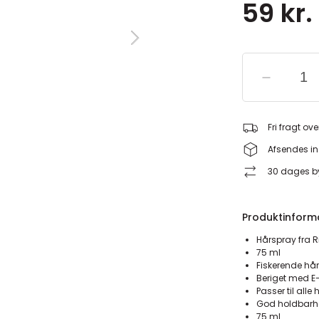
59 kr.
Fri fragt ove
Afsendes in
30 dages by
Produktinform
Hårspray fra R
75 ml
Fiskerende hå
Beriget med E
Passer til alle 
God holdbar
75 ml