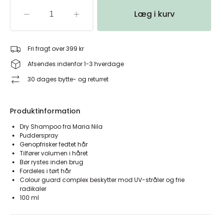
Læg i kurv
Fri fragt over 399 kr
Afsendes indenfor 1-3 hverdage
30 dages bytte- og returret
Produktinformation
Dry Shampoo fra Maria Nila
Pudderspray
Genopfrisker fedtet hår
Tilfører volumen i håret
Bør rystes inden brug
Fordeles i tørt hår
Colour guard complex beskytter mod UV-stråler og frie
radikaler
100 ml