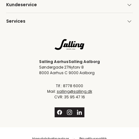
Kundeservice
Services
Salling Aarhus
Salling Aalborg
Søndergade 27
Nytorv 8
8000 Aarhus C
9000 Aalborg
Tlf.: 8778 6000
Mail:
salling@salling.dk
CVR: 35 95 47 16
Handelsbetingelser
Privatlivspolitik