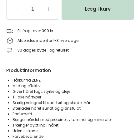
Læg i kurv
Fri fragt over 399 kr
Afsendes indenfor 1-3 hverdage
30 dages bytte- og returret
Produktinformation
Hårkur fra ZENZ
Mild og effektiv
Giver håret fugt, styrke og pleje
Til alle hårtyper
Særlig velegnet til sart, tørt og skadet hår
Efterlader håret sundt og glansfuldt
Parfumefri
Beriger hårdet med proteiner, vitaminer og mineraler
Trænger dybt ind i håret
Uden silikone
Farvebevarende