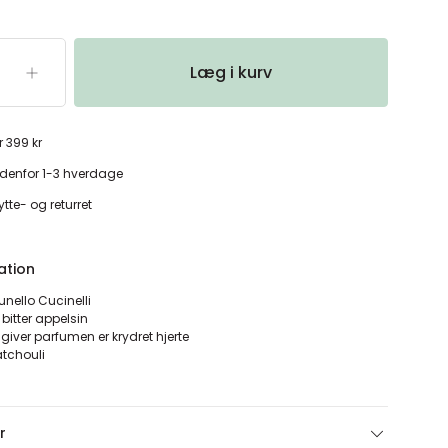
Læg i kurv
r 399 kr
denfor 1-3 hverdage
tte- og returret
ation
unello Cucinelli
 bitter appelsin
 giver parfumen er krydret hjerte
atchouli
r