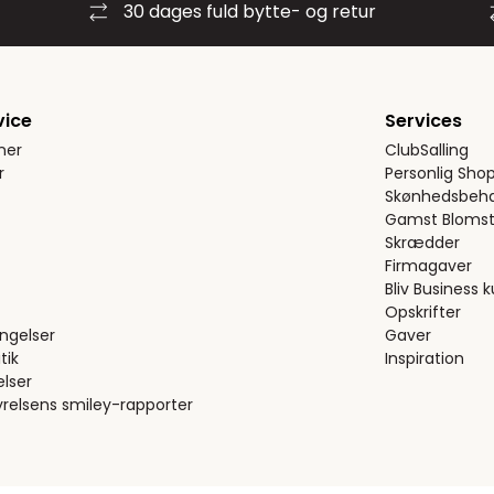
30 dages fuld bytte- og retur
vice
Services
ner
ClubSalling
r
Personlig Sho
Skønhedsbeha
Gamst Blomst
Skrædder
Firmagaver
Bliv Business 
Opskrifter
ngelser
Gaver
tik
Inspiration
elser
relsens smiley-rapporter