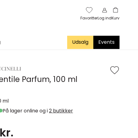
Favoritter
Log ind
Kurv
g
Udsalg
Events
UCINELLI
entile Parfum, 100 ml
0 ml
På lager online og i
2 butikker
kr.