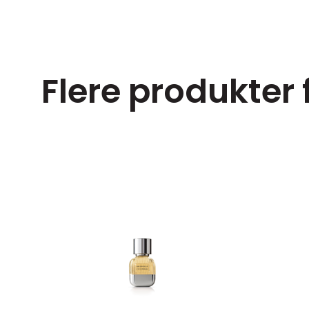
Flere produkter 
ørrelser