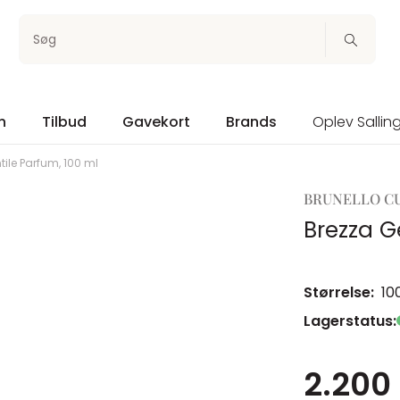
Søg
n
Tilbud
Gavekort
Brands
Oplev Sallin
tile Parfum, 100 ml
BRUNELLO C
Brezza G
Størrelse:
10
Lagerstatus:
2.200 