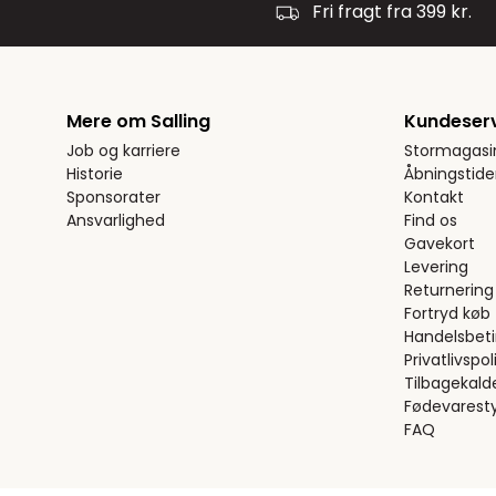
Fri fragt fra 399 kr.
Mere om Salling
Kundeser
Job og karriere
Stormagasi
Historie
Åbningstide
Sponsorater
Kontakt
Ansvarlighed
Find os
Gavekort
Levering
Returnering
Fortryd køb
Handelsbeti
Privatlivspoli
Tilbagekald
Fødevaresty
FAQ