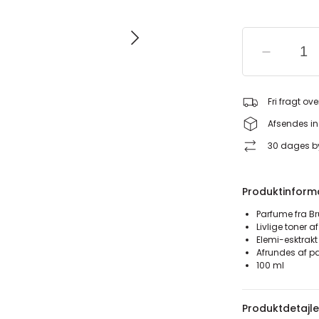
Fri fragt ove
Afsendes in
30 dages by
Produktinform
Parfume fra Br
Livlige toner af
Elemi-esktrakt
Afrundes af p
100 ml
Produktdetajle