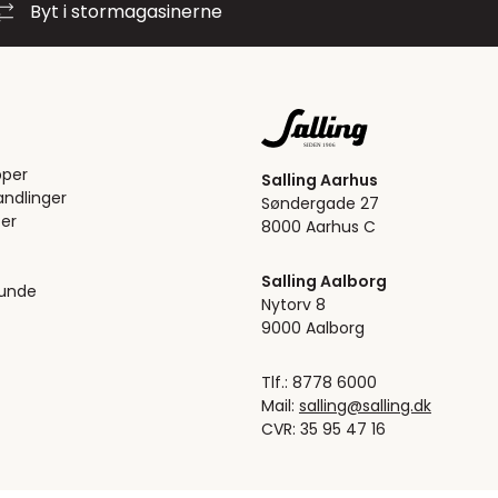
Byt i stormagasinerne
pper
Salling Aarhus
ndlinger
Søndergade 27
er
8000 Aarhus C
Salling Aalborg
kunde
Nytorv 8
9000 Aalborg
Tlf.: 8778 6000
Mail:
salling@salling.dk
CVR: 35 95 47 16