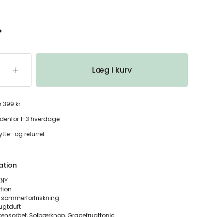
.
Læg i kurv
r 399 kr
denfor 1-3 hverdage
tte- og returret
ation
KNY
tion
e sommerforfriskning
ugtduft
kensorbet, Solbærknop, Grapefrugttonic