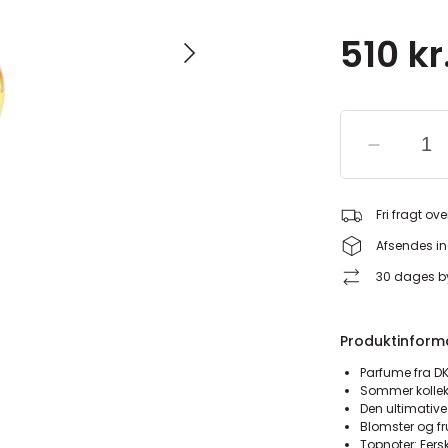
510 kr
Fri fragt ove
Afsendes in
30 dages by
Produktinform
Parfume fra D
Sommer kollek
Den ultimativ
Blomster og fr
Topnoter: Fers