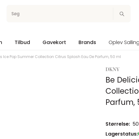
Søg
n
Tilbud
Gavekort
Brands
Oplev Sallin
us Ice Pop Summer Collection Citrus Splash Eau De Parfum, 50 ml
DKNY
Be Delic
Collecti
Parfum, 
Størrelse:
50
Lagerstatus: