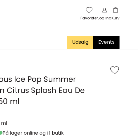
Favoritter
Log ind
Kurv
g
Udsalg
Events
ious Ice Pop Summer
on Citrus Splash Eau De
50 ml
 ml
På lager online og i
1 butik