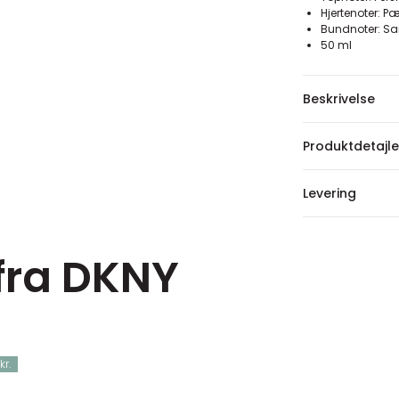
Hjertenoter: Pæ
Bundnoter: San
50 ml
Beskrivelse
Produktdetajle
Levering
 fra DKNY
kr.