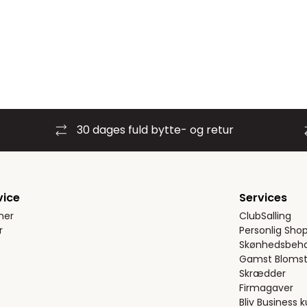
30 dages fuld bytte- og retur
vice
Services
ner
ClubSalling
r
Personlig Sho
Skønhedsbeha
Gamst Blomst
Skrædder
Firmagaver
Bliv Business 