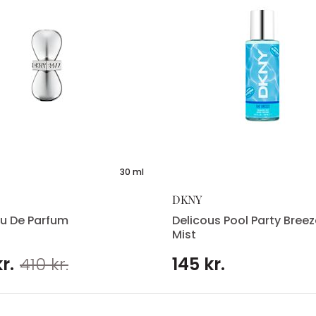
30 ml
DKNY
u De Parfum
Delicous Pool Party Bree
Mist
r.
410 kr.
145 kr.