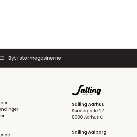
Byt i stormagasinerne
pper
Salling Aarhus
ndlinger
Søndergade 27
er
8000 Aarhus C
Salling Aalborg
kunde