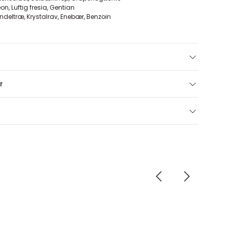
on, Luftig fresia, Gentian
deltræ, Krystalrav, Enebær, Benzoin
r