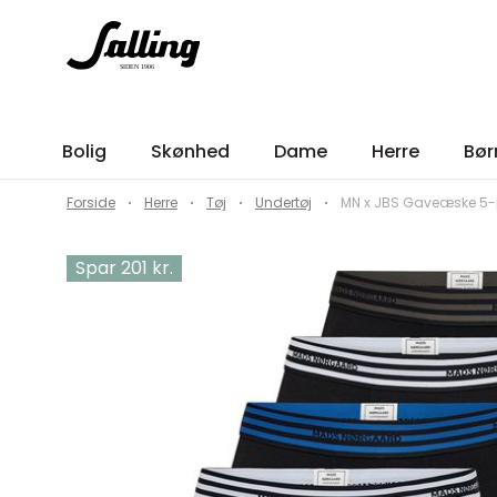
Bolig
Skønhed
Dame
Herre
Bør
Forside
Herre
Tøj
Undertøj
MN x JBS Gaveæske 5-pa
Spar 201 kr.