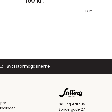
150 kr.
1 / 12
Byt i stormagasinerne
pper
Salling Aarhus
ndlinger
Søndergade 27