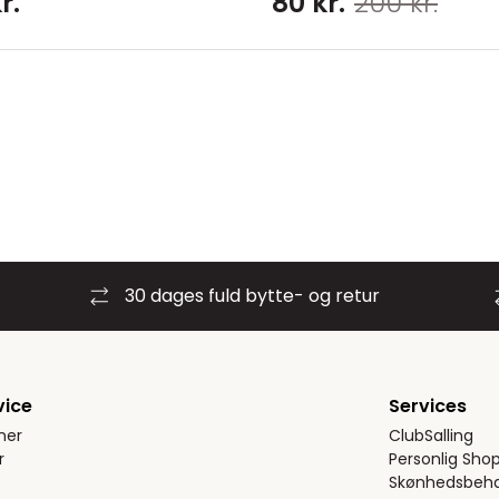
r.
80 kr.
200 kr.
30 dages fuld bytte- og retur
vice
Services
ner
ClubSalling
r
Personlig Sho
Skønhedsbeha