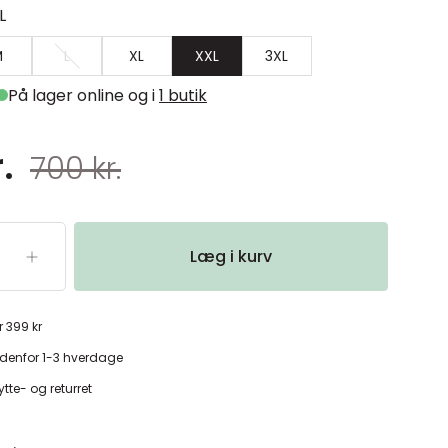
L
M
L
XL
XXL
3XL
På lager online og i
1 butik
.
700 kr.
Læg i kurv
r 399 kr
denfor 1-3 hverdage
tte- og returret