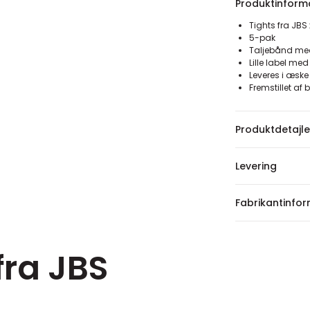
Produktinform
Tights fra JB
5-pak
Taljebånd me
Lille label me
Leveres i æske
Fremstillet a
Produktdetajle
Levering
Fabrikantinfo
fra JBS