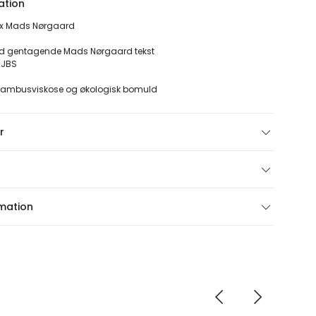
ation
S x Mads Nørgaard
d gentagende Mads Nørgaard tekst
d JBS
f bambusviskose og økologisk bomuld
r
rmation