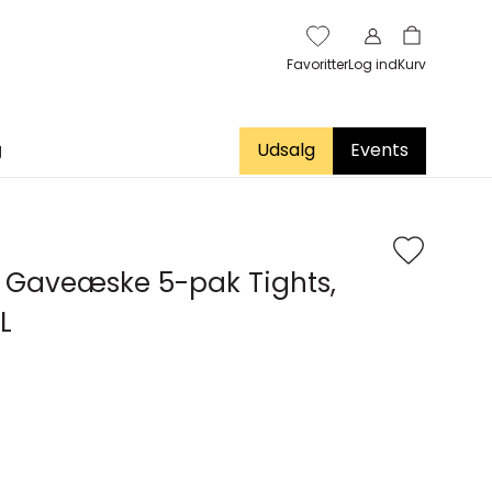
Favoritter
Log ind
Kurv
g
Udsalg
Events
 Gaveæske 5-pak Tights,
L