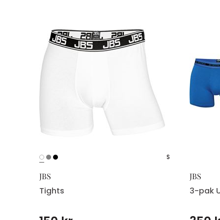
S
S
JBS
JBS
Tights
3-pak 