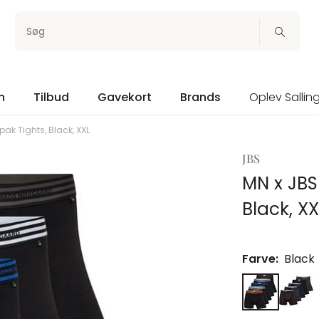
Søg
n
Tilbud
Gavekort
Brands
Oplev Sallin
k Tights, Black, XXL
JBS
MN x JBS
Black, XX
Farve:
Black