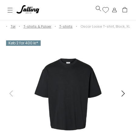
re
Tøj
T-shirts & Poloer
T-shirts
Oscar Loose T-shirt, Black, XL
Køb 2 for 400 kr*