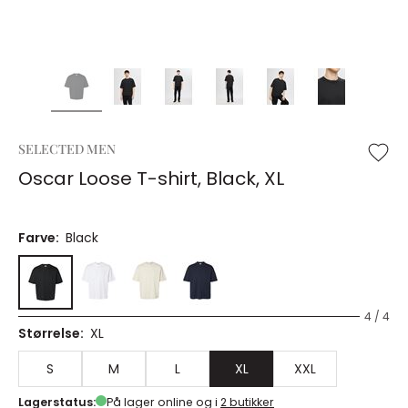
SELECTED MEN
Oscar Loose T-shirt, Black, XL
Farve:
Black
4 / 4
Størrelse:
XL
S
M
L
XL
XXL
Lagerstatus:
På lager online og i
2 butikker