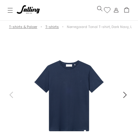
j
T-shirts & Poloer
T-shirts
Nørregaard Tonal T-shirt, Dark Navy, L