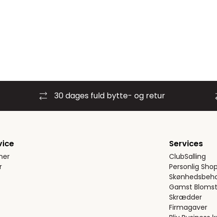
30 dages fuld bytte- og retur
vice
Services
ner
ClubSalling
r
Personlig Sho
Skønhedsbeha
Gamst Blomst
Skrædder
Firmagaver