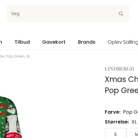
Søg
n
Tilbud
Gavekort
Brands
Oplev Sallin
r, Pop Green, XL
LINDBERGH
Xmas Ch
Pop Gree
Farve:
Pop G
Størrelse:
XL
S