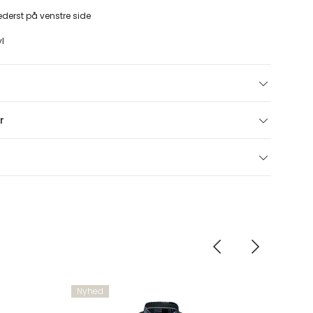
erst på venstre side
yl
r
Nyhed