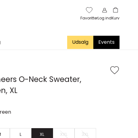
Favoritter
Log ind
Kurv
g
Udsalg
Events
eers O-Neck Sweater,
n, XL
reen
M
L
XL
XXL
3XL