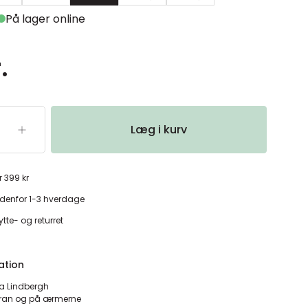
På lager online
.
Læg i kurv
r 399 kr
denfor 1-3 hverdage
tte- og returret
ation
fra Lindbergh
oran og på ærmerne