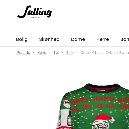
Bolig
Skønhed
Dame
Herre
Bør
Forside
Herre
Tøj
Strik
Xmas Cheers O-Neck Sweate