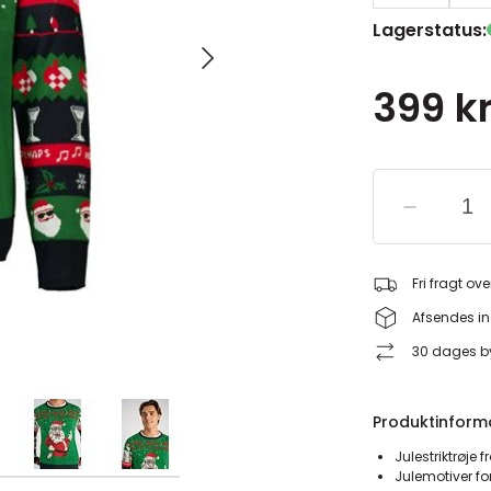
Lagerstatus:
399 kr
Fri fragt ove
Afsendes in
30 dages by
Produktinform
Julestriktrøje 
Julemotiver f