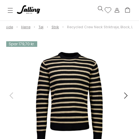
Forside
Herre
Tøj
Strik
Recycled Crew Neck Striktrøje, Black, L
Spar 179,70 kr.