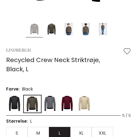
LINDBERGH
Recycled Crew Neck Striktrøje,
Black, L
Farve:
Black
5 / 5
Størrelse:
L
S
M
L
XL
XXL