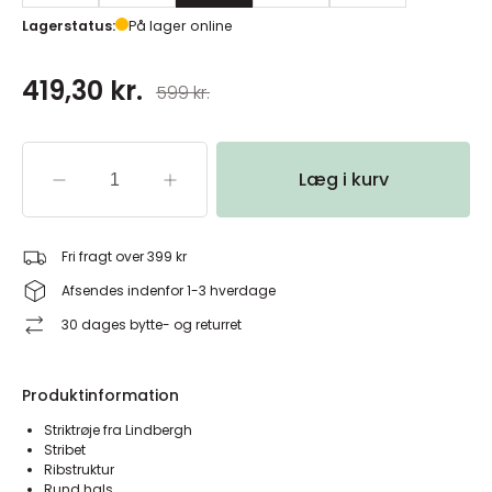
Lagerstatus:
På lager online
419,30 kr.
599 kr.
Læg i kurv
Fri fragt over 399 kr
Afsendes indenfor 1-3 hverdage
30 dages bytte- og returret
Produktinformation
Striktrøje fra Lindbergh
Stribet
Ribstruktur
Rund hals