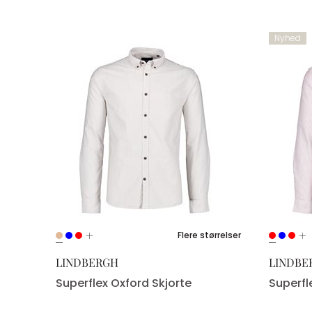
Nyhed
ørrelser
Flere størrelser
LINDBERGH
LINDBE
Superflex Oxford Skjorte
Superfl