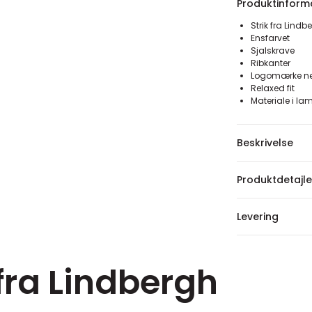
Produktinform
Strik fra Lindb
Ensfarvet
Sjalskrave
Ribkanter
Logomærke ned
Relaxed fit
Materiale i l
Beskrivelse
Produktdetajle
Levering
fra Lindbergh