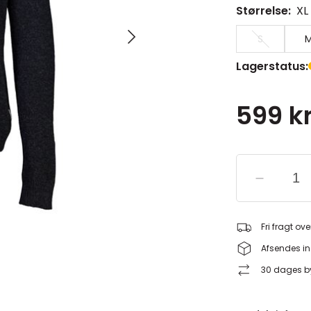
Størrelse:
XL
S
Lagerstatus:
599 kr
Fri fragt ove
Afsendes in
30 dages by