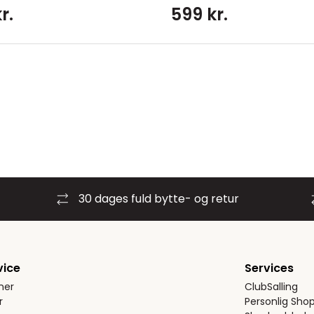
r.
599 kr.
30 dages fuld bytte- og retur
vice
Services
ner
ClubSalling
r
Personlig Sho