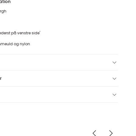
ation
ergh
erst på venstre side'
ammeuld og nylon
r