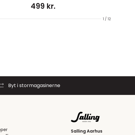
499 kr.
1 / 12
Byt i stormagasinerne
pper
Salling Aarhus