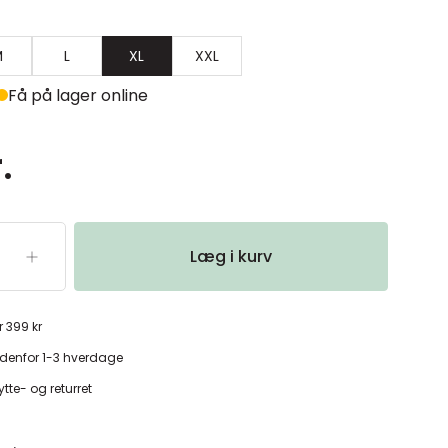
M
L
XL
XXL
Få på lager online
.
Læg i kurv
r 399 kr
denfor 1-3 hverdage
tte- og returret