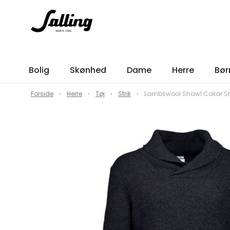
Bolig
Skønhed
Dame
Herre
Bør
Forside
Herre
Tøj
Strik
Lambswool Shawl Collar Stri