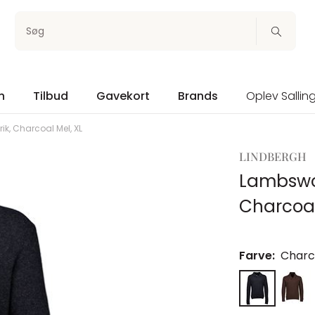
Søg
n
Tilbud
Gavekort
Brands
Oplev Sallin
k, Charcoal Mel, XL
LINDBERGH
Lambswoo
Charcoal
Farve:
Charc