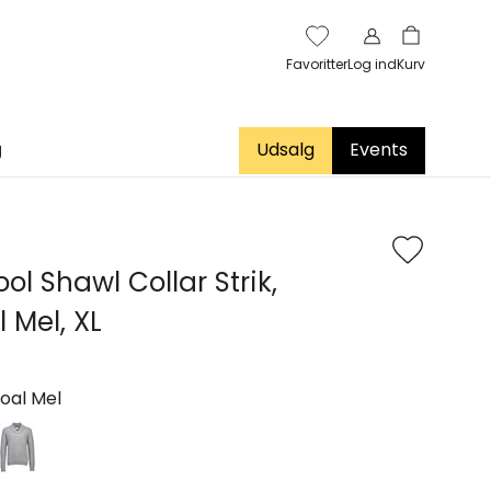
Favoritter
Log ind
Kurv
g
Udsalg
Events
l Shawl Collar Strik,
 Mel, XL
oal Mel