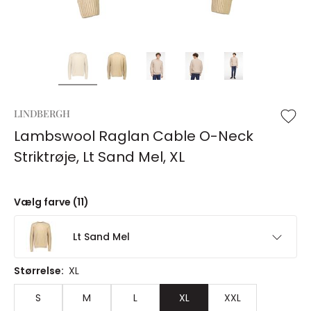
LINDBERGH
Lambswool Raglan Cable O-Neck
Striktrøje, Lt Sand Mel, XL
Vælg farve (11)
Lt Sand Mel
Størrelse:
XL
S
M
L
XL
XXL