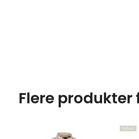
Flere produkter 
Nyhed
ørrelser