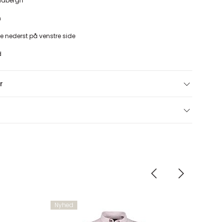
Lindbergh
n
e nederst på venstre side
d
r
Nyhed