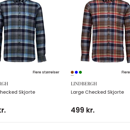
Flere størrelser
Flere
RGH
LINDBERGH
hecked Skjorte
Large Checked Skjorte
r.
499 kr.