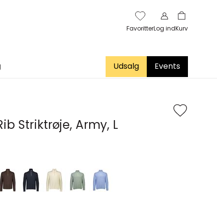
Favoritter
Log ind
Kurv
g
Udsalg
Events
Rib Striktrøje, Army, L