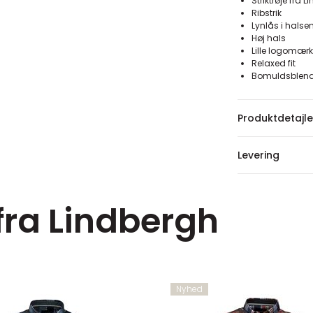
Striktrøje fra 
Ribstrik
Lynlås i halse
Høj hals
Lille logomærk
Relaxed fit
Bomuldsblen
Produktdetajle
Levering
fra Lindbergh
Nyhed