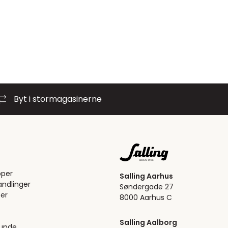
Byt i stormagasinerne
pper
Salling Aarhus
ndlinger
Søndergade 27
er
8000 Aarhus C
Salling Aalborg
kunde