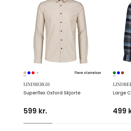
e
Flere størrelser
LINDBERGH
LINDBE
Superflex Oxford Skjorte
Large C
599 kr.
499 k