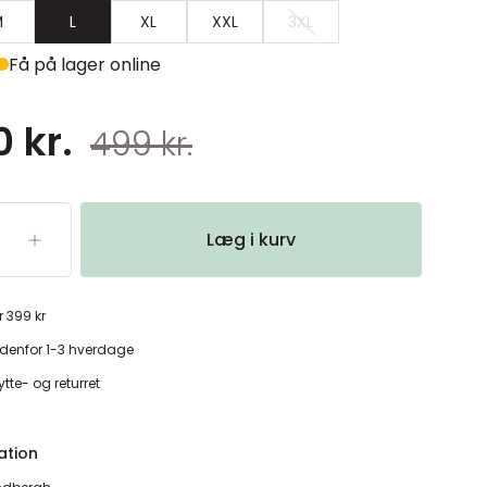
M
L
XL
XXL
3XL
Få på lager online
 kr.
499 kr.
Læg i kurv
r 399 kr
denfor 1-3 hverdage
tte- og returret
ation