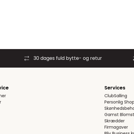
30 dages fuld bytte- og retur
vice
Services
ner
ClubSalling
r
Personlig Sho
Skønhedsbeha
Gamst Blomst
Skrædder
Firmagaver
Bliv Business 