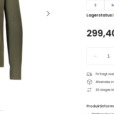
S
Lagerstatus:
299,40
Fri fragt ove
Afsendes in
30 dages by
Produktinform