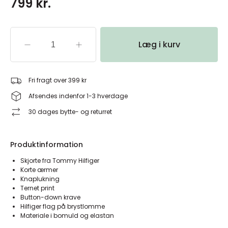
799 kr.
Læg i kurv
Fri fragt over 399 kr
Afsendes indenfor 1-3 hverdage
30 dages bytte- og returret
Produktinformation
Skjorte fra Tommy Hilfiger
Korte ærmer
Knaplukning
Ternet print
Button-down krave
Hilfiger flag på brystlomme
Materiale i bomuld og elastan